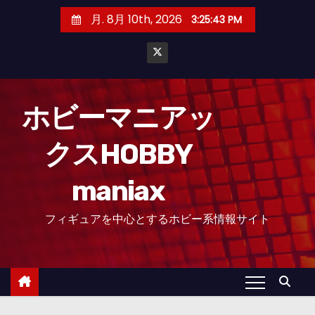
コ
月. 8月 10th, 2026
3:25:44 PM
ン
テ
ン
ツ
へ
ホビーマニアッ
ス
クスHOBBY
キ
ッ
maniax
プ
フィギュアを中心とするホビー系情報サイト