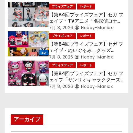
シ
プライズフェア
レポート
【第84回プライズフェア】セガ フ
ョ
ェイブ・TVアニメ『名探偵コナ
ン』TVアニメ『呪術廻戦』『〈物
7月 8, 2026
Hobby-Maniax
ン
語〉シリーズ』「初音ミク」
プライズフェア
レポート
【第84回プライズフェア】セガ フ
ェイブ・ぬいぐるみ、グッズ
『LiSA』『ミニオン』『おさるの
7月 8, 2026
Hobby-Maniax
ジョージ』『ポケットモンスター』
プライズフェア
レポート
【第84回プライズフェア】セガ フ
ェイブ「サンリオキャラクターズ」
7月 8, 2026
Hobby-Maniax
アーカイブ