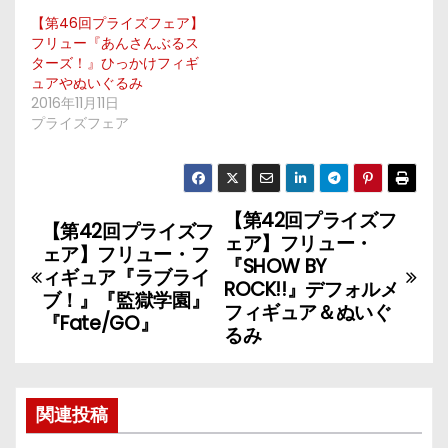
【第46回プライズフェア】
フリュー『あんさんぶるス
ターズ！』ひっかけフィギ
ュアやぬいぐるみ
2016年11月11日
プライズフェア
【第42回プライズフ
投
【第42回プライズフ
ェア】フリュー・
ェア】フリュー・フ
稿
『SHOW BY
ィギュア『ラブライ
ROCK!!』デフォルメ
ブ！』『監獄学園』
ナ
フィギュア＆ぬいぐ
『Fate/GO』
るみ
ビ
ゲ
関連投稿
ー