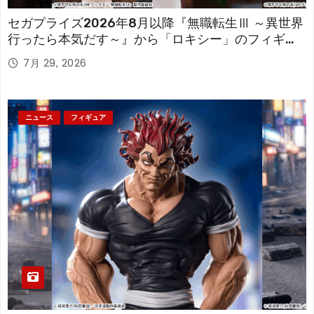
セガプライズ2026年8月以降『無職転生Ⅲ ～異世界
行ったら本気だす～』から「ロキシー」のフィギュ
アが登場！
7月 29, 2026
ニュース
フィギュア