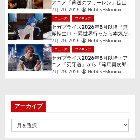
ョ
アニメ『葬送のフリーレン』鉱山で
300年働くことになっっちゃった
7月 29, 2026
Hobby-Maniax
ン
「フリーレン」を立体化！
ニュース
フィギュア
セガプライズ2026年8月以降『無
職転生Ⅲ ～異世界行ったら本気だ
す～』から「ロキシー」のフィギュ
7月 29, 2026
Hobby-Maniax
アが登場！
ニュース
フィギュア
セガプライズ2026年8月以降・ア
ニメ『刃牙道』から「範馬勇次郎」
が登場ッッ!!
7月 29, 2026
Hobby-Maniax
アーカイブ
ア
ー