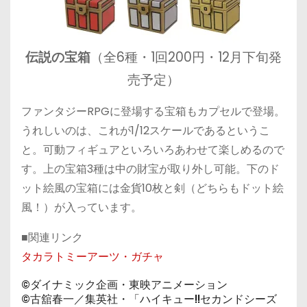
伝説の宝箱
（全6種・1回200円・12月下旬発
売予定）
ファンタジーRPGに登場する宝箱もカプセルで登場。
うれしいのは、これが1/12スケールであるというこ
と。可動フィギュアといろいろあわせて楽しめるので
す。上の宝箱3種は中の財宝が取り外し可能。下のド
ット絵風の宝箱には金貨10枚と剣（どちらもドット絵
風！）が入っています。
■関連リンク
タカラトミーアーツ・ガチャ
©ダイナミック企画・東映アニメーション
©古舘春一／集英社・「ハイキュー!!セカンドシーズ