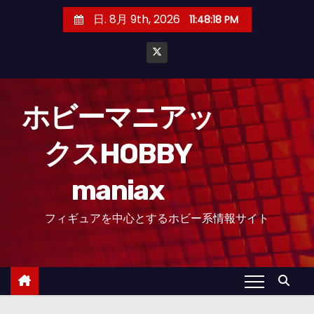
コ
日. 8月 9th, 2026
11:48:19 PM
ン
テ
ン
ツ
へ
ホビーマニアッ
ス
クスHOBBY
キ
ッ
maniax
プ
フィギュアを中心とするホビー系情報サイト