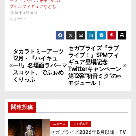
ーツ・プリパラを中心にカ
プセルフィギュアなども
2015年6月19日
レポート
セガプライズ『ラブ
投
タカラトミーアーツ
ライブ！』SPMフィ
12月・『ハイキュ
稿
ギュア登場記念
ー!!』名場面ラバーマ
Twitterキャンペーン
スコット、でふぉめ
ナ
第12弾“初音ミク”の∞
くりっぷ
モジュール！
ビ
ゲ
関連投稿
ー
シ
ニュース
フィギュア
セガプライズ2026年8月以降・TV