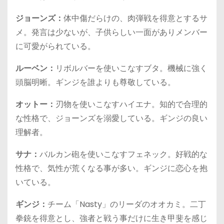
ジョーンズ：
体中傷だらけの、肉弾戦を得意とするサ
メ。発言は少ないが、子供らしい一面がありメンバー
に可愛がられている。
ルーベン：
リボルバーを使いこなすブタ。機械に強く
頭脳明晰。ギンジを誰よりも尊敬している。
オットー：
刃物を使いこなすハイエナ。知的で合理的
な性格で、ジョーンズを溺愛している。ギンジの良い
理解者。
サナ：
バルカン砲を使いこなすフェネック。好戦的な
性格で、気性が荒くなる事が多い。ギンジに恋心を抱
いている。
ギンジ：
チーム「Nasty」のリーダのオオカミ。二丁
拳銃を得意とし、強者と戦う事だけに生き甲斐を感じ