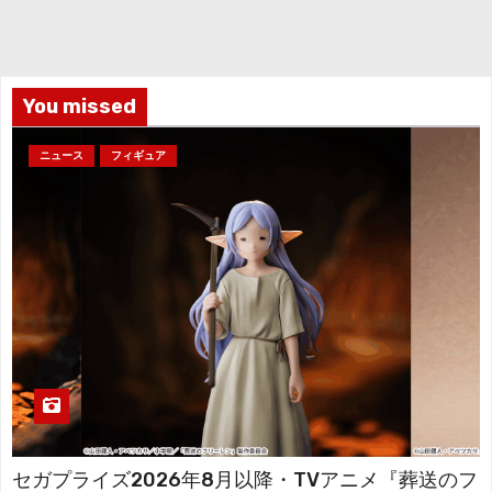
カ
イ
ブ
You missed
ニュース
フィギュア
セガプライズ2026年8月以降・TVアニメ『葬送のフ