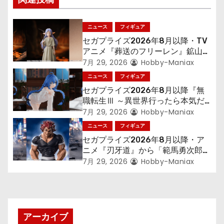
ー
シ
ニュース
フィギュア
ョ
セガプライズ2026年8月以降・TV
アニメ『葬送のフリーレン』鉱山で
ン
300年働くことになっっちゃった
7月 29, 2026
Hobby-Maniax
「フリーレン」を立体化！
ニュース
フィギュア
セガプライズ2026年8月以降『無
職転生Ⅲ ～異世界行ったら本気だ
す～』から「ロキシー」のフィギュ
7月 29, 2026
Hobby-Maniax
アが登場！
ニュース
フィギュア
セガプライズ2026年8月以降・ア
ニメ『刃牙道』から「範馬勇次郎」
が登場ッッ!!
7月 29, 2026
Hobby-Maniax
アーカイブ