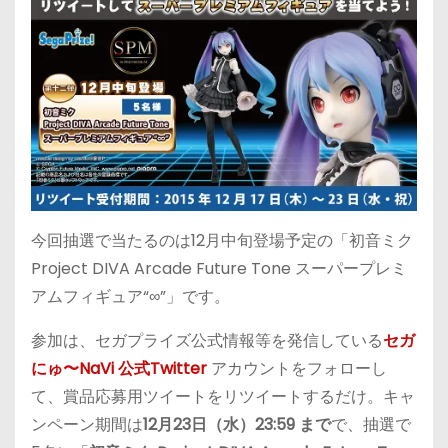
今回抽選で当たるのは12月中旬登場予定の「初音ミク
Project DIVA Arcade Future Tone スーパープレミ
アムフィギュア“∞”」です。
参加は、セガプライズ公式情報等を発信している
セガ
にゅ〜NaVi 公式Twitter
アカウントをフォローし
て、賞品応募用ツイートをリツイートするだけ。キャ
ンペーン期間は
12月23日（水）23:59 まで
で、抽選で