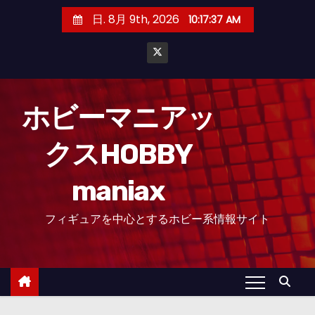
コ
日. 8月 9th, 2026
10:17:38 AM
ン
テ
ン
ツ
へ
ホビーマニアッ
ス
クスHOBBY
キ
ッ
maniax
プ
フィギュアを中心とするホビー系情報サイト