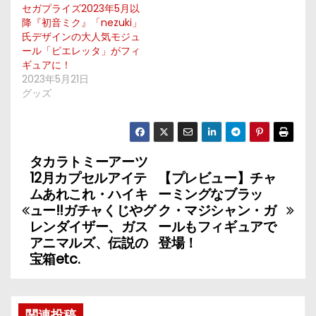
セガプライズ2023年5月以
降『初音ミク』「nezuki」
氏デザインの大人気モジュ
ール「ピエレッタ」がフィ
ギュアに！
2023年5月21日
グッズ
タカラトミーアーツ
投
12月カプセルアイテ
【プレビュー】チャ
稿
ムあれこれ・ハイキ
ーミングなブラッ
ュー!!ガチャくじやグ
ク・マジシャン・ガ
ナ
レンダイザー、ガス
ールもフィギュアで
アニマルズ、伝説の
登場！
ビ
宝箱etc.
ゲ
関連投稿