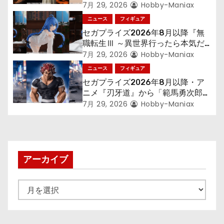
300年働くことになっっちゃった
シ
7月 29, 2026
Hobby-Maniax
「フリーレン」を立体化！
ニュース
フィギュア
ョ
セガプライズ2026年8月以降『無
職転生Ⅲ ～異世界行ったら本気だ
ン
す～』から「ロキシー」のフィギュ
7月 29, 2026
Hobby-Maniax
アが登場！
ニュース
フィギュア
セガプライズ2026年8月以降・ア
ニメ『刃牙道』から「範馬勇次郎」
が登場ッッ!!
7月 29, 2026
Hobby-Maniax
アーカイブ
ア
ー
カ