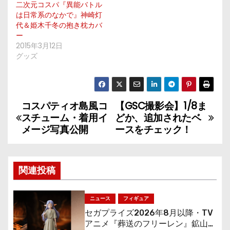
二次元コスパ『異能バトル
は日常系のなかで』神崎灯
代＆姫木千冬の抱き枕カバ
ー
2015年3月12日
グッズ
コスパティオ島風コ
【GSC撮影会】1/8ま
投
スチューム・着用イ
どか、追加されたベ
稿
メージ写真公開
ースをチェック！
ナ
関連投稿
ビ
ゲ
ニュース
フィギュア
セガプライズ2026年8月以降・TV
ー
アニメ『葬送のフリーレン』鉱山で