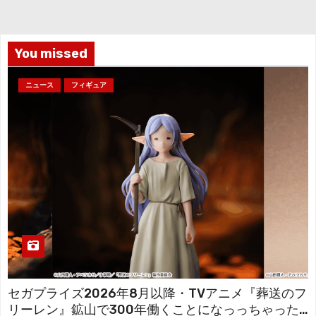
イ
ブ
You missed
ニュース
フィギュア
セガプライズ2026年8月以降・TVアニメ『葬送のフ
リーレン』鉱山で300年働くことになっっちゃった