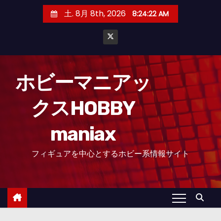
コ
土. 8月 8th, 2026
8:24:23 AM
ン
テ
ン
ツ
へ
ホビーマニアッ
ス
クスHOBBY
キ
ッ
maniax
プ
フィギュアを中心とするホビー系情報サイト