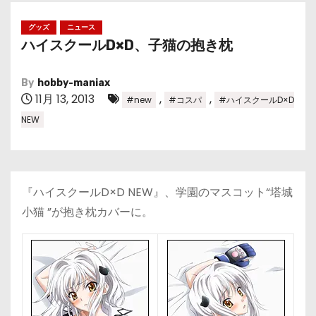
グッズ
ニュース
ハイスクールD×D、子猫の抱き枕
By
hobby-maniax
11月 13, 2013
,
,
#new
#コスパ
#ハイスクールD×D
NEW
『ハイスクールD×D NEW』、学園のマスコット“塔城
小猫 ”が抱き枕カバーに。