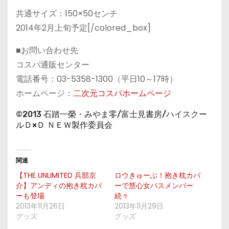
共通サイズ：150×50センチ
2014年2月上旬予定[/colored_box]
■お問い合わせ先
コスパ通販センター
電話番号：03-5358-1300（平日10～17時）
ホームページ：
二次元コスパホームページ
©2013 石踏一榮・みやま零/富士見書房/ハイスクー
ルＤ×Ｄ ＮＥＷ製作委員会
関連
【THE UNLIMITED 兵部京
ロウきゅーぶ！抱き枕カバ
介】アンディの抱き枕カバ
ーで慧心女バスメンバー
ーも登場
続々
2013年11月26日
2013年11月29日
グッズ
グッズ