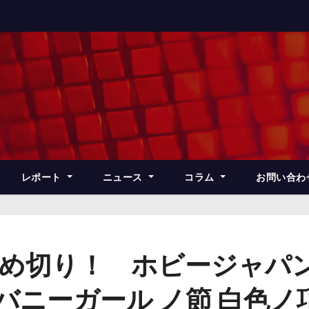
レポート
ニュース
コラム
お問い合わ
締め切り！ ホビージャパ
惑バニーガール ノ節 白色ノ