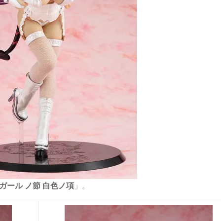
ガール ノ節 白色ノ項
」。