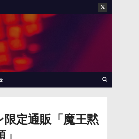
せ
ン限定通販「魔王黙
項」