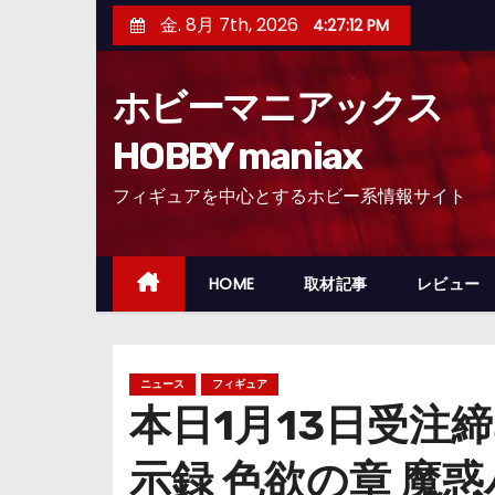
コ
金. 8月 7th, 2026
4:27:13 PM
ン
テ
ホビーマニアックス
ン
ツ
HOBBY maniax
へ
フィギュアを中心とするホビー系情報サイト
ス
キ
ッ
HOME
取材記事
レビュー
プ
ニュース
フィギュア
本日1月13日受注
示録 色欲の章 魔