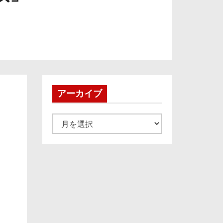
アーカイブ
ア
ー
カ
イ
ブ