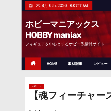
コ
木. 8月 6th, 2026
6:07:19 AM
ン
テ
ホビーマニアックス
ン
ツ
HOBBY maniax
へ
フィギュアを中心とするホビー系情報サイト
ス
キ
ッ
HOME
取材記事
レビュー
プ
レポート
【魂フィーチャーズ