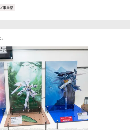
ズ事業部
た。