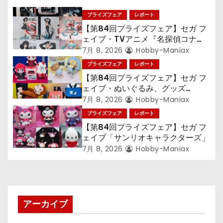
ゲ
プライズフェア
レポート
ー
【第84回プライズフェア】セガ フ
シ
ェイブ・TVアニメ『名探偵コナ
ン』TVアニメ『呪術廻戦』『〈物
7月 8, 2026
Hobby-Maniax
ョ
語〉シリーズ』「初音ミク」
プライズフェア
レポート
【第84回プライズフェア】セガ フ
ン
ェイブ・ぬいぐるみ、グッズ
『LiSA』『ミニオン』『おさるの
7月 8, 2026
Hobby-Maniax
ジョージ』『ポケットモンスター』
プライズフェア
レポート
【第84回プライズフェア】セガ フ
ェイブ「サンリオキャラクターズ」
7月 8, 2026
Hobby-Maniax
アーカイブ