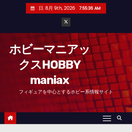
コ
日. 8月 9th, 2026
7:55:37 AM
ン
テ
ン
ツ
へ
ホビーマニアッ
ス
クスHOBBY
キ
ッ
maniax
プ
フィギュアを中心とするホビー系情報サイト