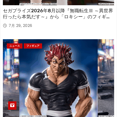
セガプライズ2026年8月以降『無職転生Ⅲ ～異世界
行ったら本気だす～』から「ロキシー」のフィギュ
アが登場！
7月 29, 2026
ニュース
フィギュア