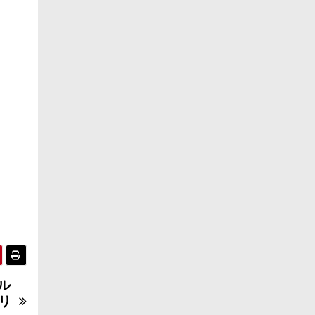
イ
ル
リ