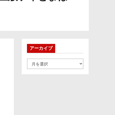
アーカイブ
ア
ー
カ
イ
ブ