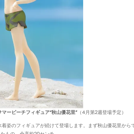
マービーチフィギュア“秋山優花里”
（4月第2週登場予定）
水着姿のフィギュアが続けて登場します。まず秋山優花里から
いたもの。全高約20センチ。