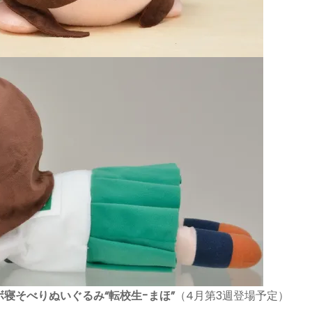
寝そべりぬいぐるみ“転校生-まほ”
（4月第3週登場予定）