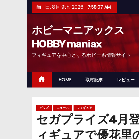
コ
日. 8月 9th, 2026
7:58:08 AM
ン
テ
ホビーマニアックス
ン
ツ
HOBBY maniax
へ
フィギュアを中心とするホビー系情報サイト
ス
キ
ッ
HOME
取材記事
レビュー
プ
グッズ
ニュース
フィギュア
セガプライズ4月
ィギュアで優花里