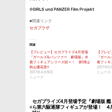
©GIRLS und PANZER Film Projekt
■関連リンク
セガプラザ
関連
【プレビュー】セガプライズ4月登場
【プレビ
『ガールズ&パンツァー 劇場版』水
『ガール
着フィギュアシリーズ続々！ 第1弾は
着フィギ
秋山優花里!!
2017年5
2017年4月19日
ニュース
ニュース
セガプライズ4月登場予定『劇場版 艦
投
ら第六駆逐隊フィギュアが登場！ 4