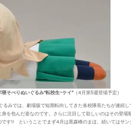
寝そべりぬいぐるみ“転校生-ケイ”
（4月第5週登場予定）
いぐるみでは、劇場版で短期転向してきた各校隊長たちが連続し
に身を包んだ姿なのです。さらに注目して欲しいのはその登場
です!! ということでまず4月は黒森峰のまほ、続いてはサン