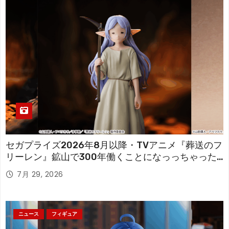
セガプライズ2026年8月以降・TVアニメ『葬送のフ
リーレン』鉱山で300年働くことになっっちゃった
「フリーレン」を立体化！
7月 29, 2026
ニュース
フィギュア