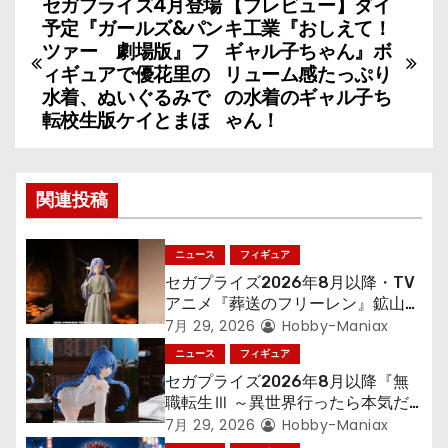
セガプライズ4月登場
【プレビュー】ダイ
投
予定『ガールズ&パン
キ工業『おしえて！
稿
ツァー 劇場版』フ
ギャル子ちゃん』ボ
ィギュアで優花里の
リューム感たっぷり
ナ
水着、ぬいぐるみで
の水着のギャル子ち
転校生版ケイとまほ
ゃん！
ビ
ゲ
関連投稿
ー
シ
ニュース
フィギュア
セガプライズ2026年8月以降・TV
ョ
アニメ『葬送のフリーレン』鉱山で
300年働くことになっっちゃった
7月 29, 2026
Hobby-Maniax
ン
「フリーレン」を立体化！
ニュース
フィギュア
セガプライズ2026年8月以降『無
職転生Ⅲ ～異世界行ったら本気だ
す～』から「ロキシー」のフィギュ
7月 29, 2026
Hobby-Maniax
アが登場！