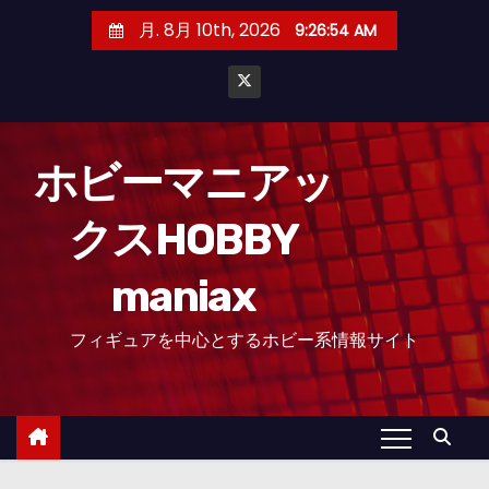
コ
月. 8月 10th, 2026
9:26:55 AM
ン
テ
ン
ツ
へ
ホビーマニアッ
ス
クスHOBBY
キ
ッ
maniax
プ
フィギュアを中心とするホビー系情報サイト