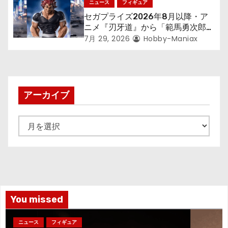
ニュース
フィギュア
セガプライズ2026年8月以降・ア
ニメ『刃牙道』から「範馬勇次郎」
が登場ッッ!!
7月 29, 2026
Hobby-Maniax
アーカイブ
ア
ー
カ
イ
ブ
You missed
ニュース
フィギュア