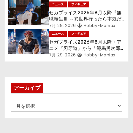
ン
「フリーレン」を立体化！
ニュース
フィギュア
セガプライズ2026年8月以降『無
職転生Ⅲ ～異世界行ったら本気だ
す～』から「ロキシー」のフィギュ
7月 29, 2026
Hobby-Maniax
アが登場！
ニュース
フィギュア
セガプライズ2026年8月以降・ア
ニメ『刃牙道』から「範馬勇次郎」
が登場ッッ!!
7月 29, 2026
Hobby-Maniax
アーカイブ
ア
ー
カ
イ