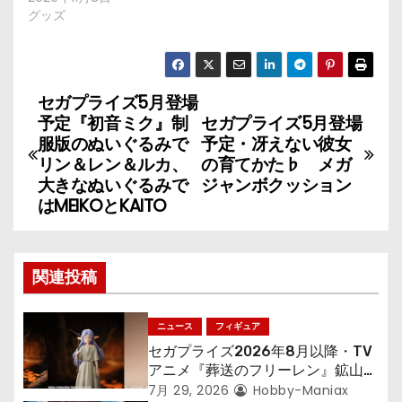
グッズ
セガプライズ5月登場
投
予定『初音ミク』制
セガプライズ5月登場
稿
服版のぬいぐるみで
予定・冴えない彼女
リン＆レン＆ルカ、
の育てかた♭ メガ
ナ
大きなぬいぐるみで
ジャンボクッション
はMEIKOとKAITO
ビ
ゲ
関連投稿
ー
シ
ニュース
フィギュア
セガプライズ2026年8月以降・TV
ョ
アニメ『葬送のフリーレン』鉱山で
300年働くことになっっちゃった
7月 29, 2026
Hobby-Maniax