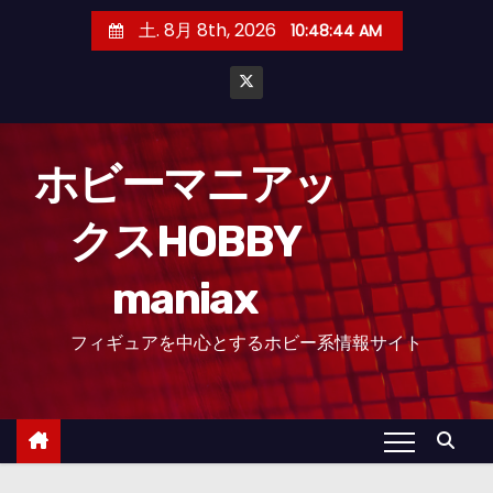
コ
土. 8月 8th, 2026
10:48:44 AM
ン
テ
ン
ツ
へ
ホビーマニアッ
ス
クスHOBBY
キ
ッ
maniax
プ
フィギュアを中心とするホビー系情報サイト