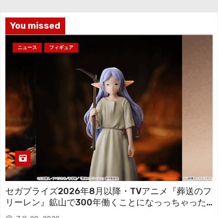
ブ
You missed
ニュース
フィギュア
セガプライズ2026年8月以降・TVアニメ『葬送のフ
リーレン』鉱山で300年働くことになっっちゃった
「フリーレン」を立体化！