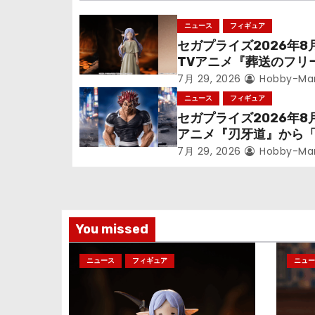
ゲ
ニュース
フィギュア
セガプライズ2026年8
ー
TVアニメ『葬送のフリ
シ
ン』鉱山で300年働く
7月 29, 2026
Hobby-Ma
っっちゃった「フリー
ニュース
フィギュア
ョ
立体化！
セガプライズ2026年8
アニメ『刃牙道』から
ン
次郎」が登場ッッ!!
7月 29, 2026
Hobby-Ma
You missed
ニュース
フィギュア
ニュー