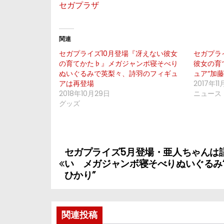
セガプラザ
関連
セガプライズ10月登場『冴えない彼女
セガプラ
の育てかた♭』メガジャンボ寝そべり
彼女の育
ぬいぐるみで英梨々、詩羽のフィギュ
ュア“加藤
アは再登場
2017年11
2018年10月29日
ニュース
グッズ
セガプライズ5月登場・亜人ちゃんは
投
い メガジャンボ寝そべりぬいぐるみ
稿
ひかり”
ナ
関連投稿
ビ