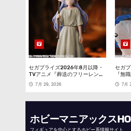
セガプライズ2026年8月以降・
セガプ
TVアニメ『葬送のフリーレン』
『無職
鉱山で300年働くことになっっ
本気だ
7月 29, 2026
7月 2
ちゃった「フリーレン」を立体
のフィ
化！
ホビーマニアックスHOBB
フィギュアを中心とするホビー系情報サイト