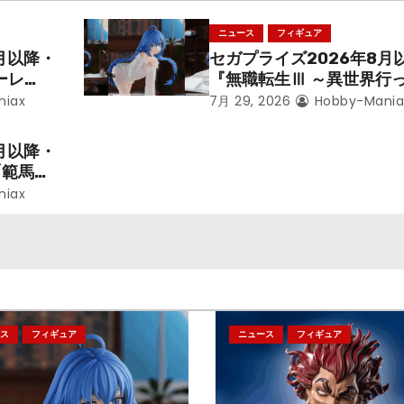
ニュース
フィギュア
月以降・
セガプライズ2026年8月
ーレ
『無職転生Ⅲ ～異世界行
ことにな
本気だす～』から「ロキシ
niax
7月 29, 2026
Hobby-Mania
レン」を
のフィギュアが登場！
月以降・
「範馬勇
niax
ス
フィギュア
ニュース
フィギュア