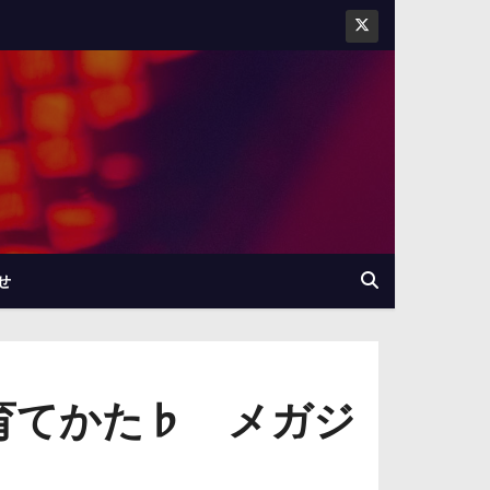
せ
育てかた♭ メガジ