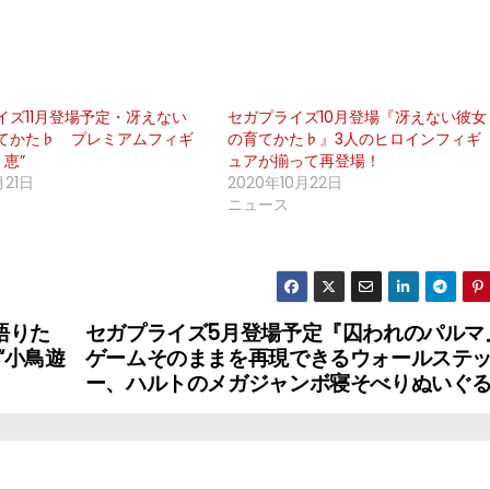
イズ11月登場予定・冴えない
セガプライズ10月登場『冴えない彼女
てかた♭ プレミアムフィギ
の育てかた♭』3人のヒロインフィギ
 恵”
ュアが揃って再登場！
月21日
2020年10月22日
ニュース
語りた
セガプライズ5月登場予定『囚われのパルマ
“小鳥遊
ゲームそのままを再現できるウォールステ
ー、ハルトのメガジャンボ寝そべりぬいぐ