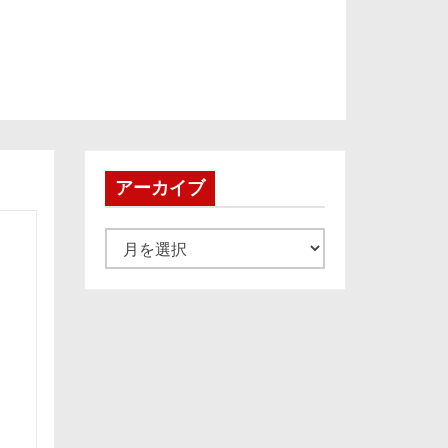
アーカイブ
ア
ー
カ
イ
ブ