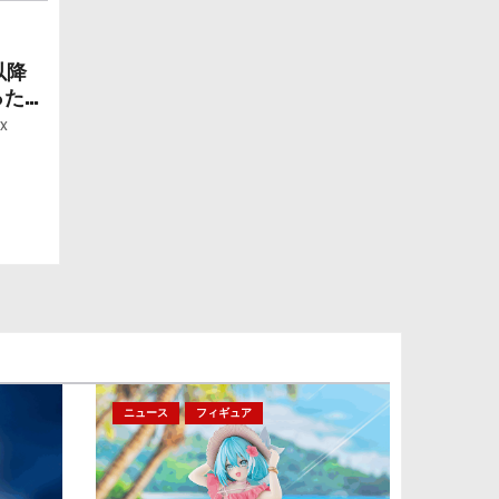
以降
ったら
ー」
x
ニュース
フィギュア