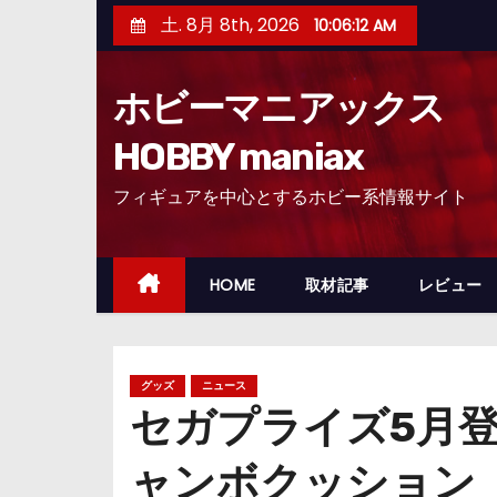
コ
土. 8月 8th, 2026
10:06:13 AM
ン
テ
ホビーマニアックス
ン
ツ
HOBBY maniax
へ
フィギュアを中心とするホビー系情報サイト
ス
キ
ッ
HOME
取材記事
レビュー
プ
グッズ
ニュース
セガプライズ5月
ャンボクッション