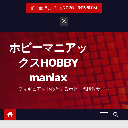
コ
金. 8月 7th, 2026
3:05:52 PM
ン
テ
ン
ツ
へ
ホビーマニアッ
ス
クスHOBBY
キ
ッ
maniax
プ
フィギュアを中心とするホビー系情報サイト