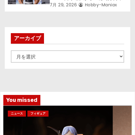
が登場ッッ!!
7月 29, 2026
Hobby-Maniax
アーカイブ
ア
ー
カ
イ
ブ
You missed
ニュース
フィギュア