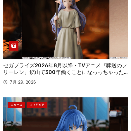
セガプライズ2026年8月以降・TVアニメ『葬送のフ
リーレン』鉱山で300年働くことになっっちゃった
「フリーレン」を立体化！
7月 29, 2026
ニュース
フィギュア