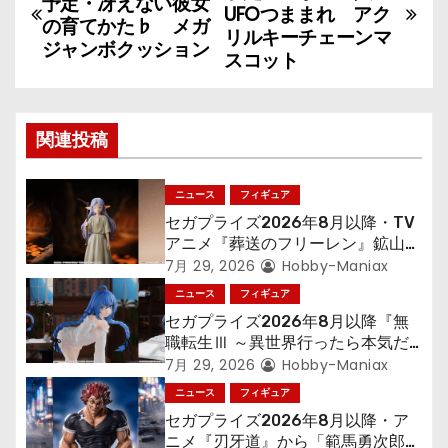
予定・冴えない彼女
稿
UFOつままれ アク
の育てかた♭ メガ
リルキーチェーンマ
ジャンボクッション
ナ
スコット
ビ
ゲ
関連投稿
ー
ニュース
フィギュア
シ
セガプライズ2026年8月以降・TV
アニメ『葬送のフリーレン』鉱山で
ョ
300年働くことになっっちゃった
7月 29, 2026
Hobby-Maniax
「フリーレン」を立体化！
ニュース
フィギュア
ン
セガプライズ2026年8月以降『無
職転生Ⅲ ～異世界行ったら本気だ
す～』から「ロキシー」のフィギュ
7月 29, 2026
Hobby-Maniax
アが登場！
ニュース
フィギュア
セガプライズ2026年8月以降・ア
ニメ『刃牙道』から「範馬勇次郎」