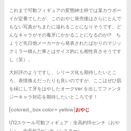
これまで可動フィギュアの変態紳士枠では某カウボー
イが定番でしたが、このおやじ発売後はさらにとんで
もない写真がちまたに溢れることになりそうです。ど
んなキャラがその毒牙にかかることになるのか!? ち
ょうど先日他メーカーから発表されたばかりのマジッ
クミラー積んだ車とはサイズ的にも相性良さそうです
し（笑）。
大好評のようですし、シリーズ化も期待したいとこ
ろ。表情換えだったりも良いのですが、ここはぜひ肌
を緑にして牙をはやしたオークVer.を出してファンタ
ジーキャラ対応を期待したいところです！
[colored_box color= yellow]
おやじ
1/12スケール可動フィギュア：全高約15センチ（おや
じ）、全長約7センチ（シスター）