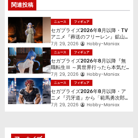
ー
関連投稿
シ
ニュース
フィギュア
ョ
セガプライズ2026年8月以降・TV
アニメ『葬送のフリーレン』鉱山で
ン
300年働くことになっっちゃった
7月 29, 2026
Hobby-Maniax
「フリーレン」を立体化！
ニュース
フィギュア
セガプライズ2026年8月以降『無
職転生Ⅲ ～異世界行ったら本気だ
す～』から「ロキシー」のフィギュ
7月 29, 2026
Hobby-Maniax
アが登場！
ニュース
フィギュア
セガプライズ2026年8月以降・ア
ニメ『刃牙道』から「範馬勇次郎」
が登場ッッ!!
7月 29, 2026
Hobby-Maniax