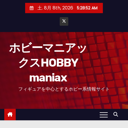
コ
土. 8月 8th, 2026
5:28:53 AM
ン
テ
ン
ツ
へ
ホビーマニアッ
ス
クスHOBBY
キ
ッ
maniax
プ
フィギュアを中心とするホビー系情報サイト