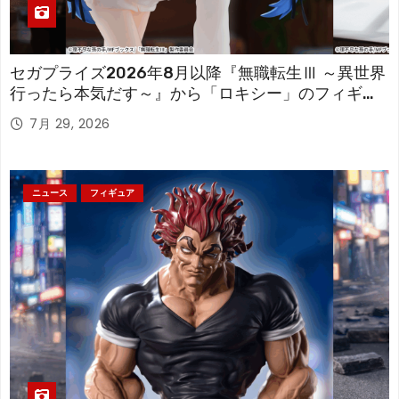
セガプライズ2026年8月以降『無職転生Ⅲ ～異世界
行ったら本気だす～』から「ロキシー」のフィギュ
アが登場！
7月 29, 2026
ニュース
フィギュア