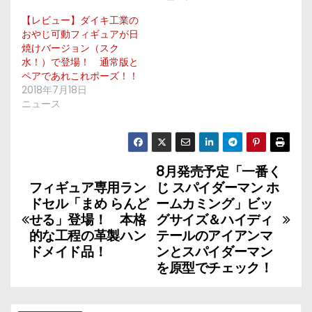
【レビュー】ダイキ工業の
おやじ可動フィギュアが日
焼けバージョン（スク
水！）で登場！ 通常版と
ペアであれこれポーズ！！
2018年7月18日
ニュース
8月発売予定「一番く
投
フィギュア専用ラン
じ スパイダーマン ホ
稿
ドセル「まめ らんど
ームカミング」ビッ
せる」登場！ 本格
グサイズ＆ハイディ
ナ
的な工程の革製ハン
テールのアイアンマ
ドメイド品！
ンとスパイダーマン
ビ
を原型でチェック！
ゲ