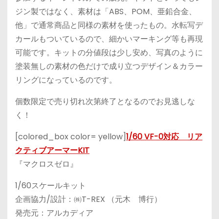
ジン製ではなく、素材は「ABS、POM、亜鉛合金、
他」で通常商品と同様の素材を使ったもの。水転写デ
カールもついているので、細かいマーキング等も再現
可能です。キットの分値段は少し安め、写真のように
塗装無しの素材の色だけで成り立つデザイン＆カラー
リングになっているのです。
個数限定で売り切れ次第終了となるのでお見逃しな
く！
[colored_box color= yellow]
1/60 VF-0対応 リア
クティブアーマーKIT
『マクロスゼロ』
1/60スケールキット
企画協力/設計：㈱T-REX （元木 博行）
発売元：アルカディア