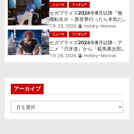
「フリーレン」を立体化！
ニュース
フィギュア
ン
セガプライズ2026年8月以降『無
職転生Ⅲ ～異世界行ったら本気だ
す～』から「ロキシー」のフィギュ
7月 29, 2026
Hobby-Maniax
アが登場！
ニュース
フィギュア
セガプライズ2026年8月以降・ア
ニメ『刃牙道』から「範馬勇次郎」
が登場ッッ!!
7月 29, 2026
Hobby-Maniax
アーカイブ
ア
ー
カ
イ