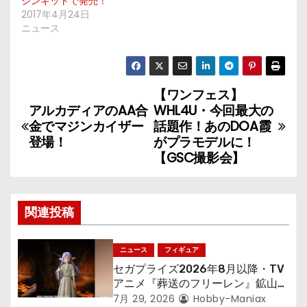
ジンキットで発売！
2017年4月24日
ニュース
【ワンフェス】
投
アルカディアのAA合
WHL4U・今回最大の
稿
金でマジンカイザー
話題作！あのDOA霞
登場！
がプラモデルに！
ナ
【GSC撮影会】
ビ
ゲ
関連投稿
ー
ニュース
フィギュア
シ
セガプライズ2026年8月以降・TV
アニメ『葬送のフリーレン』鉱山で
ョ
300年働くことになっっちゃった
7月 29, 2026
Hobby-Maniax