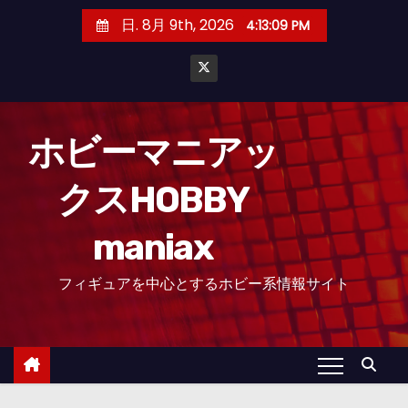
コ
日. 8月 9th, 2026
4:13:10 PM
ン
テ
ン
ツ
へ
ホビーマニアッ
ス
クスHOBBY
キ
ッ
maniax
プ
フィギュアを中心とするホビー系情報サイト