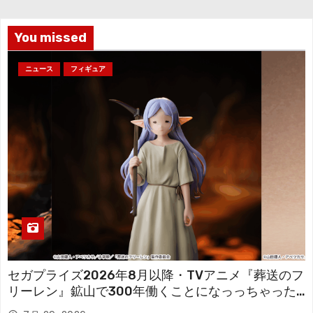
ブ
You missed
ニュース
フィギュア
セガプライズ2026年8月以降・TVアニメ『葬送のフ
リーレン』鉱山で300年働くことになっっちゃった
「フリーレン」を立体化！