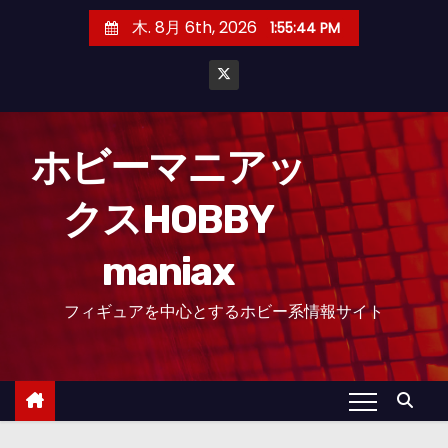
コ
木. 8月 6th, 2026
1:55:46 PM
ン
テ
ン
ツ
へ
ホビーマニアッ
ス
クスHOBBY
キ
ッ
maniax
プ
フィギュアを中心とするホビー系情報サイト