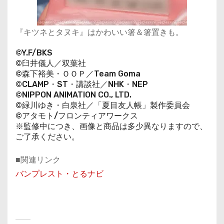
『キツネとタヌキ』はかわいい箸＆箸置きも。
©Y.F/BKS
©臼井儀人／双葉社
©森下裕美・ＯＯＰ／Team Goma
©CLAMP・ST・講談社／NHK・NEP
©NIPPON ANIMATION CO., LTD.
©緑川ゆき・白泉社／「夏目友人帳」製作委員会
©アタモト/フロンティアワークス
※監修中につき、画像と商品は多少異なりますので、
ご了承ください。
■関連リンク
バンプレスト・とるナビ