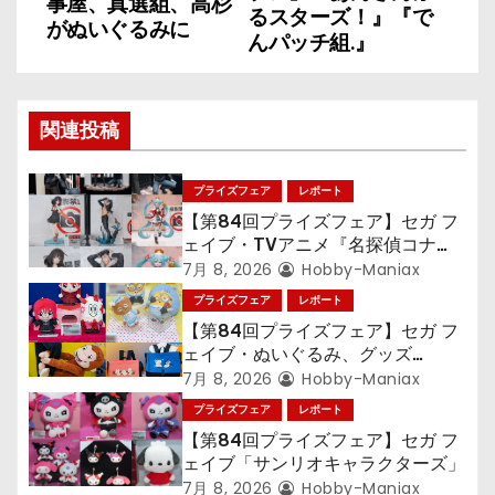
事屋、真選組、高杉
ナ
るスターズ！』『で
がぬいぐるみに
んパッチ組.』
ビ
ゲ
関連投稿
ー
シ
プライズフェア
レポート
【第84回プライズフェア】セガ フ
ョ
ェイブ・TVアニメ『名探偵コナ
ン』TVアニメ『呪術廻戦』『〈物
7月 8, 2026
Hobby-Maniax
ン
語〉シリーズ』「初音ミク」
プライズフェア
レポート
【第84回プライズフェア】セガ フ
ェイブ・ぬいぐるみ、グッズ
『LiSA』『ミニオン』『おさるの
7月 8, 2026
Hobby-Maniax
ジョージ』『ポケットモンスター』
プライズフェア
レポート
【第84回プライズフェア】セガ フ
ェイブ「サンリオキャラクターズ」
7月 8, 2026
Hobby-Maniax