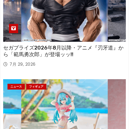
セガプライズ2026年8月以降・アニメ『刃牙道』か
ら「範馬勇次郎」が登場ッッ!!
7月 29, 2026
ニュース
フィギュア