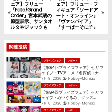
投
ェア】フリュー
ェア】フリュー・フ
稿
『Fate/Grand
ィギュア『ソードア
Order』宮本武蔵の
ート・オンライン』
ナ
原型展示、サンタオ
『ヴァンパイア』
ルタやジャックも
『すーぱーそに子』
ビ
ゲ
関連投稿
ー
シ
プライズフェア
レポート
【第84回プライズフェア】セガ フ
ョ
ェイブ・TVアニメ『名探偵コナ
ン』TVアニメ『呪術廻戦』『〈物
7月 8, 2026
Hobby-Maniax
ン
語〉シリーズ』「初音ミク」
プライズフェア
レポート
【第84回プライズフェア】セガ フ
ェイブ・ぬいぐるみ、グッズ
『LiSA』『ミニオン』『おさるの
7月 8, 2026
Hobby-Maniax
ジョージ』『ポケットモンスター』
プライズフェア
レポート