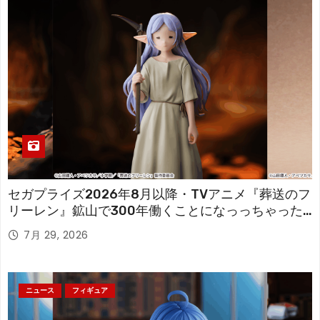
セガプライズ2026年8月以降・TVアニメ『葬送のフ
リーレン』鉱山で300年働くことになっっちゃった
「フリーレン」を立体化！
7月 29, 2026
ニュース
フィギュア