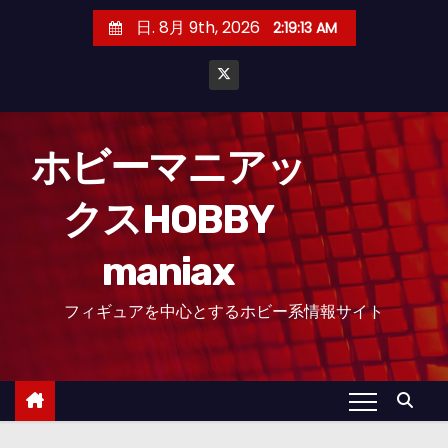
コ
日. 8月 9th, 2026
2:19:13 AM
ン
テ
ン
ツ
へ
ホビーマニアッ
ス
クスHOBBY
キ
ッ
maniax
プ
フィギュアを中心とするホビー系情報サイト