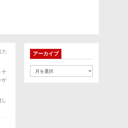
えた
アーカイブ
ア
ト十
ー
ンが
カ
イ
現し
ブ