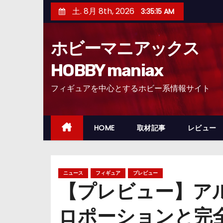
コ
土. 8月 8th, 2026
3:35:16 AM
ン
テ
ホビーマニアックス
ン
ツ
HOBBY maniax
へ
フィギュアを中心とするホビー系情報サイト
ス
キ
ッ
HOME
取材記事
レビュー
プ
ニュース
フィギュア
プレビュー
【プレビュー】ア
ロポーションと完