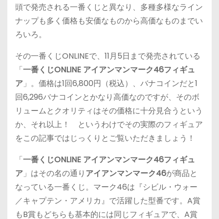
頭で発売される一番くじと異なり、多種多様なライン
ナップも多く価格も安価なものから高価なものまでい
ろいろ。
その一番くじONLINEで、11月5日まで発売されている
「
一番くじONLINE アイアンマンマーク46フィギュ
ア
」。価格は1回6,800円（税込）、バナコインだと1
回6,296バナコインとかなり高価なのですが、そのボ
リュームとクオリティはその価格に十分見合うという
か、それ以上！ というわけでその実際のフィギュア
をこの記事ではじっくりとご覧いただきましょう！
「
一番くじONLINE アイアンマンマーク46フィギュ
ア
」はその名の通り
アイアンマンマーク46
が商品と
なっている一番くじ。マーク46は『シビル・ウォー
／キャプテン・アメリカ』で活躍した型番です。A賞
もB賞もどちらも基本的には同じフィギュアで、A賞