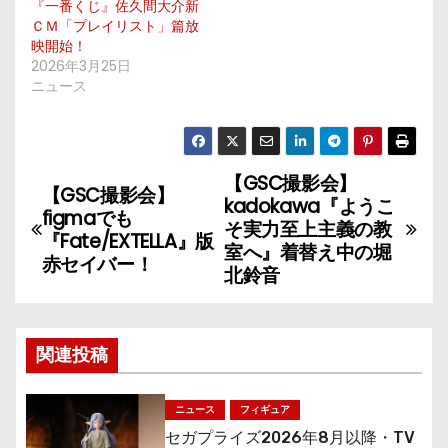
『一番くじ』佐久間大介新
ＣＭ「プレイリスト」篇放
映開始！
2026年3月25日
ニュース
【GSC撮影会】
投
【GSC撮影会】
kadokawa『ようこ
figmaでも
稿
そ実力至上主義の教
『Fate/EXTELLA』版
室へ』着替え中の堀
赤セイバー！
ナ
北鈴音
ビ
ゲ
関連投稿
ー
ニュース
フィギュア
シ
セガプライズ2026年8月以降・TV