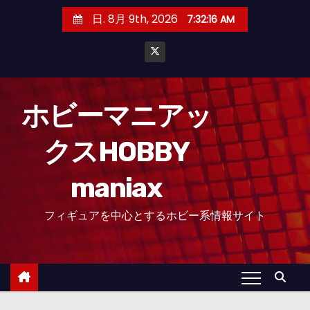
コ
日. 8月 9th, 2026
7:32:18 AM
ン
テ
ン
ツ
へ
ホビーマニアッ
ス
クスHOBBY
キ
ッ
maniax
プ
フィギュアを中心とするホビー系情報サイト