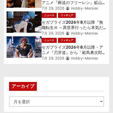
アニメ『葬送のフリーレン』鉱山で
ョ
300年働くことになっっちゃった
7月 29, 2026
Hobby-Maniax
「フリーレン」を立体化！
ニュース
フィギュア
ン
セガプライズ2026年8月以降『無
職転生Ⅲ ～異世界行ったら本気だ
す～』から「ロキシー」のフィギュ
7月 29, 2026
Hobby-Maniax
アが登場！
ニュース
フィギュア
セガプライズ2026年8月以降・ア
ニメ『刃牙道』から「範馬勇次郎」
が登場ッッ!!
7月 29, 2026
Hobby-Maniax
アーカイブ
ア
ー