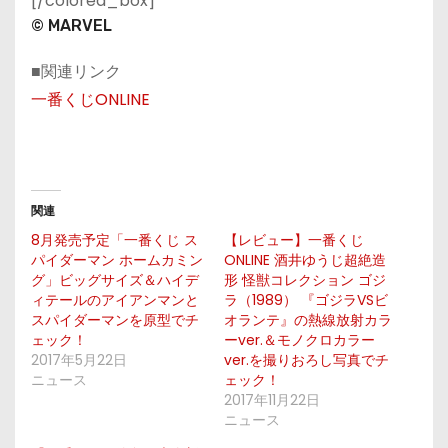
[/colored_box]
© MARVEL
■関連リンク
一番くじONLINE
関連
8月発売予定「一番くじ ス
【レビュー】一番くじ
パイダーマン ホームカミン
ONLINE 酒井ゆうじ超絶造
グ」ビッグサイズ＆ハイデ
形 怪獣コレクション ゴジ
ィテールのアイアンマンと
ラ（1989） 『ゴジラVSビ
スパイダーマンを原型でチ
オランテ』の熱線放射カラ
ェック！
ーver.＆モノクロカラー
2017年5月22日
ver.を撮りおろし写真でチ
ニュース
ェック！
2017年11月22日
ニュース