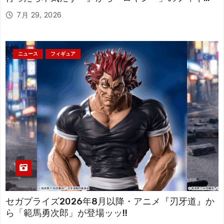
アが登場！
7月 29, 2026
ニュース
フィギュア
セガプライズ2026年8月以降・アニメ『刃牙道』か
ら「範馬勇次郎」が登場ッッ!!