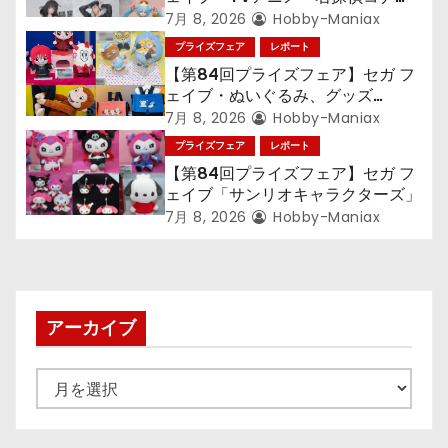
ョ
ン』TVアニメ『呪術廻戦』『〈物
7月 8, 2026
Hobby-Maniax
ン
語〉シリーズ』「初音ミク」
プライズフェア
レポート
【第84回プライズフェア】セガ フ
ェイブ・ぬいぐるみ、グッズ
『LiSA』『ミニオン』『おさるの
7月 8, 2026
Hobby-Maniax
ジョージ』『ポケットモンスター』
プライズフェア
レポート
【第84回プライズフェア】セガ フ
ェイブ「サンリオキャラクターズ」
7月 8, 2026
Hobby-Maniax
アーカイブ
ア
ー
カ