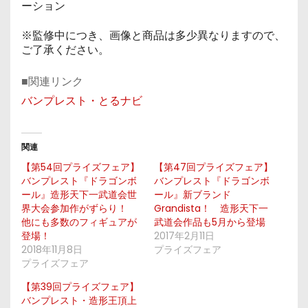
ーション
※監修中につき、画像と商品は多少異なりますので、
ご了承ください。
■関連リンク
バンプレスト・とるナビ
関連
【第54回プライズフェア】
【第47回プライズフェア】
バンプレスト『ドラゴンボ
バンプレスト『ドラゴンボ
ール』造形天下一武道会世
ール』新ブランド
界大会参加作がずらり！
Grandista！ 造形天下一
他にも多数のフィギュアが
武道会作品も5月から登場
登場！
2017年2月11日
2018年11月8日
プライズフェア
プライズフェア
【第39回プライズフェア】
バンプレスト・造形王頂上