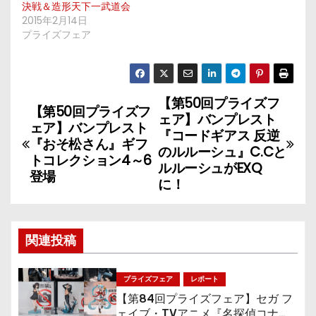
決戦＆造形天下一武道会
2015年2月14日
プライズフェア
【第50回プライズフ
投
【第50回プライズフ
ェア】バンプレスト
ェア】バンプレスト
稿
『コードギアス 反逆
『おそ松さん』ギフ
のルルーシュ』C.Cと
トコレクション4～6
ナ
ルルーシュがEXQ
登場
に！
ビ
ゲ
関連投稿
ー
シ
プライズフェア
レポート
【第84回プライズフェア】セガ フ
ェイブ・TVアニメ『名探偵コナ