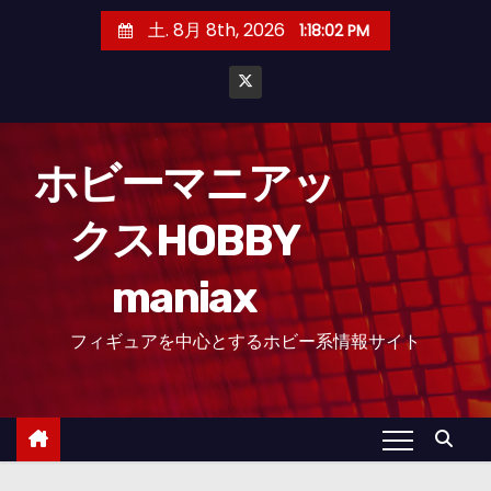
コ
土. 8月 8th, 2026
1:18:04 PM
ン
テ
ン
ツ
へ
ホビーマニアッ
ス
クスHOBBY
キ
ッ
maniax
プ
フィギュアを中心とするホビー系情報サイト