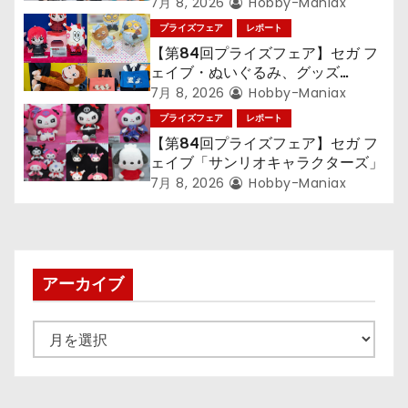
ン
ン』TVアニメ『呪術廻戦』『〈物
7月 8, 2026
Hobby-Maniax
語〉シリーズ』「初音ミク」
プライズフェア
レポート
【第84回プライズフェア】セガ フ
ェイブ・ぬいぐるみ、グッズ
『LiSA』『ミニオン』『おさるの
7月 8, 2026
Hobby-Maniax
ジョージ』『ポケットモンスター』
プライズフェア
レポート
【第84回プライズフェア】セガ フ
ェイブ「サンリオキャラクターズ」
7月 8, 2026
Hobby-Maniax
アーカイブ
ア
ー
カ