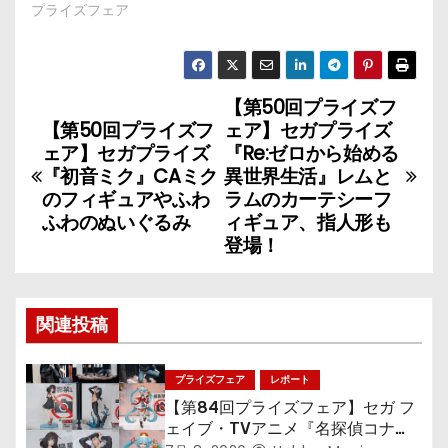
プライズフェア
【第50回プライズフ
投
【第50回プライズフ
ェア】セガプライズ
稿
ェア】セガプライズ
『Re:ゼロから始める
『初音ミク』CAミク
異世界生活』レムと
ナ
のフィギュアやふわ
ラムのカーテシーフ
ふわのぬいぐるみ
ィギュア、指人形も
ビ
登場！
ゲ
ー
関連投稿
シ
プライズフェア
レポート
ョ
【第84回プライズフェア】セガ フ
ェイブ・TVアニメ『名探偵コナ