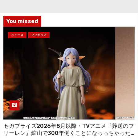
イ
ブ
You missed
ニュース
フィギュア
セガプライズ2026年8月以降・TVアニメ『葬送のフ
リーレン』鉱山で300年働くことになっっちゃった