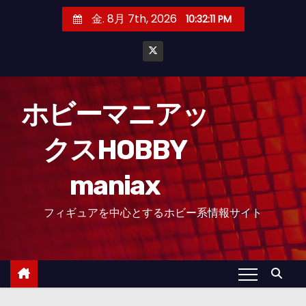
コ
金. 8月 7th, 2026
10:32:13 PM
ン
テ
ン
ツ
へ
ホビーマニアッ
ス
クスHOBBY
キ
ッ
maniax
プ
フィギュアを中心とするホビー系情報サイト