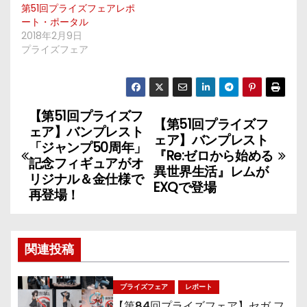
第51回プライズフェアレポ
ート・ポータル
2018年2月9日
プライズフェア
【第51回プライズフ
投
【第51回プライズフ
ェア】バンプレスト
ェア】バンプレスト
稿
「ジャンプ50周年」
『Re:ゼロから始める
記念フィギュアがオ
異世界生活』レムが
ナ
リジナル＆金仕様で
EXQで登場
再登場！
ビ
ゲ
関連投稿
ー
シ
プライズフェア
レポート
【第84回プライズフェア】セガ フ