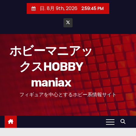
コ
日. 8月 9th, 2026
2:59:46 PM
ン
テ
ン
ツ
へ
ホビーマニアッ
ス
クスHOBBY
キ
ッ
maniax
プ
フィギュアを中心とするホビー系情報サイト