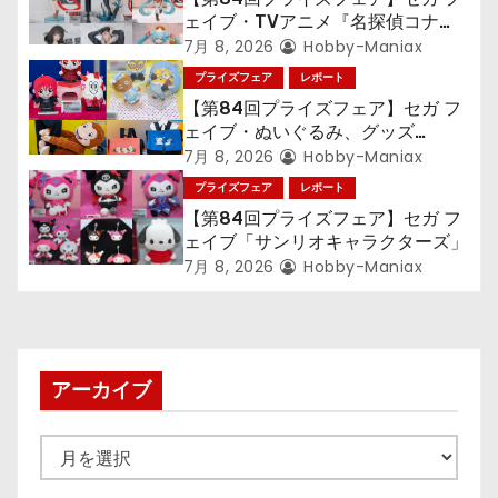
ョ
ェイブ・TVアニメ『名探偵コナ
ン』TVアニメ『呪術廻戦』『〈物
7月 8, 2026
Hobby-Maniax
ン
語〉シリーズ』「初音ミク」
プライズフェア
レポート
【第84回プライズフェア】セガ フ
ェイブ・ぬいぐるみ、グッズ
『LiSA』『ミニオン』『おさるの
7月 8, 2026
Hobby-Maniax
ジョージ』『ポケットモンスター』
プライズフェア
レポート
【第84回プライズフェア】セガ フ
ェイブ「サンリオキャラクターズ」
7月 8, 2026
Hobby-Maniax
アーカイブ
ア
ー