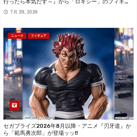
行ったら本気だす～』から「ロキシー」のフィギュ
アが登場！
7月 29, 2026
ニュース
フィギュア
セガプライズ2026年8月以降・アニメ『刃牙道』か
ら「範馬勇次郎」が登場ッッ!!