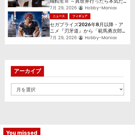
職転生Ⅲ ～異世界行ったら本気だ
す～』から「ロキシー」のフィギュ
7月 29, 2026
Hobby-Maniax
アが登場！
ニュース
フィギュア
セガプライズ2026年8月以降・ア
ニメ『刃牙道』から「範馬勇次郎」
が登場ッッ!!
7月 29, 2026
Hobby-Maniax
アーカイブ
ア
ー
カ
イ
ブ
You missed