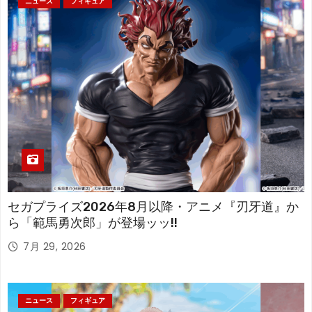
ニュース
フィギュア
セガプライズ2026年8月以降・アニメ『刃牙道』か
ら「範馬勇次郎」が登場ッッ!!
7月 29, 2026
ニュース
フィギュア