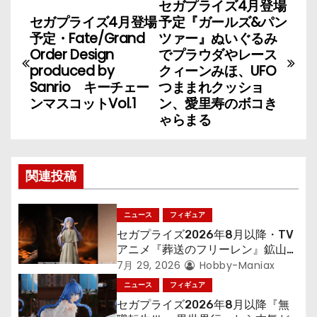
セガプライズ4月登場
投
セガプライズ4月登場
予定『ガールズ&パン
稿
予定・Fate/Grand
ツァー』ぬいぐるみ
Order Design
でプラウダやレース
ナ
produced by
クィーンみほ、UFO
Sanrio キーチェー
つままれクッショ
ビ
ンマスコットVol.1
ン、愛里寿のボコき
ゃらまる
ゲ
ー
関連投稿
シ
ョ
ニュース
フィギュア
セガプライズ2026年8月以降・TV
ン
アニメ『葬送のフリーレン』鉱山で
300年働くことになっっちゃった
7月 29, 2026
Hobby-Maniax
「フリーレン」を立体化！
ニュース
フィギュア
セガプライズ2026年8月以降『無