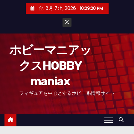
コ
金. 8月 7th, 2026
10:29:21 PM
ン
テ
ン
ツ
へ
ホビーマニアッ
ス
クスHOBBY
キ
ッ
maniax
プ
フィギュアを中心とするホビー系情報サイト