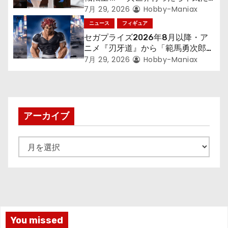
す～』から「ロキシー」のフィギュ
7月 29, 2026
Hobby-Maniax
アが登場！
ニュース
フィギュア
セガプライズ2026年8月以降・ア
ニメ『刃牙道』から「範馬勇次郎」
が登場ッッ!!
7月 29, 2026
Hobby-Maniax
アーカイブ
ア
ー
カ
イ
ブ
You missed