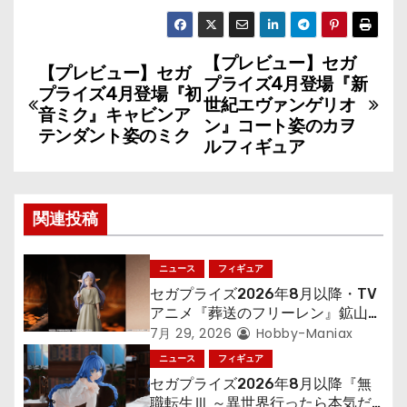
【プレビュー】セガ
投
【プレビュー】セガ
プライズ4月登場『新
プライズ4月登場『初
稿
世紀エヴァンゲリオ
音ミク』キャビンア
ン』コート姿のカヲ
テンダント姿のミク
ナ
ルフィギュア
ビ
ゲ
関連投稿
ー
ニュース
フィギュア
シ
セガプライズ2026年8月以降・TV
アニメ『葬送のフリーレン』鉱山で
ョ
300年働くことになっっちゃった
7月 29, 2026
Hobby-Maniax
「フリーレン」を立体化！
ニュース
フィギュア
ン
セガプライズ2026年8月以降『無
職転生Ⅲ ～異世界行ったら本気だ