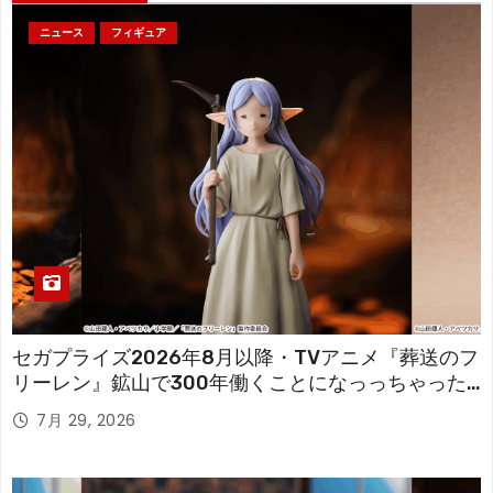
ニュース
フィギュア
セガプライズ2026年8月以降・TVアニメ『葬送のフ
リーレン』鉱山で300年働くことになっっちゃった
「フリーレン」を立体化！
7月 29, 2026