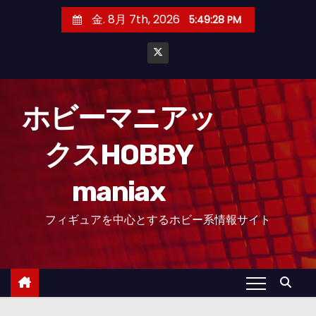
コ
金. 8月 7th, 2026
5:49:29 PM
ン
テ
ン
ツ
へ
ホビーマニアッ
ス
クスHOBBY
キ
ッ
maniax
プ
フィギュアを中心とするホビー系情報サイト