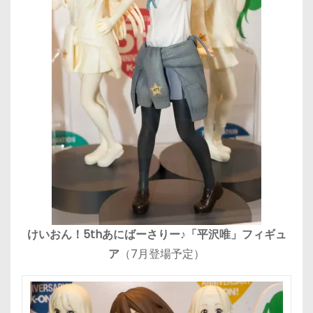
けいおん！5thあにばーさりー♪「平沢唯」フィギュ
ア
（7月登場予定）