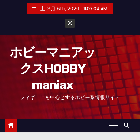
コ
土. 8月 8th, 2026
11:07:07 AM
ン
テ
ン
ツ
へ
ホビーマニアッ
ス
クスHOBBY
キ
ッ
maniax
プ
フィギュアを中心とするホビー系情報サイト