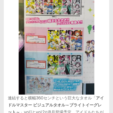
連結すると横幅360センチという巨大なタオル「
アイ
ドルマスター ビジュアルタオル～ブライトイーグレ
ット～
」vol.1とvol.2が8月登場予定。アイドルたちが