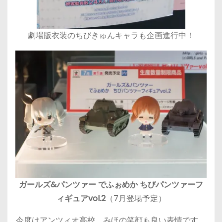
劇場版衣装のちびきゅんキャラも企画進行中！
ガールズ&パンツァー でふぉめか ちびパンツァーフ
ィギュアvol.2
（7月登場予定）
今度はアンツィオ高校。みほの笑顔も良い表情です。