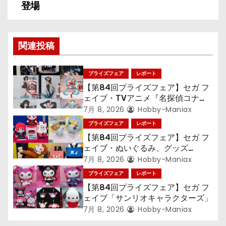
ビ
登場
ゲ
ー
関連投稿
シ
プライズフェア
レポート
ョ
【第84回プライズフェア】セガ フ
ェイブ・TVアニメ『名探偵コナ
ン
ン』TVアニメ『呪術廻戦』『〈物
7月 8, 2026
Hobby-Maniax
語〉シリーズ』「初音ミク」
プライズフェア
レポート
【第84回プライズフェア】セガ フ
ェイブ・ぬいぐるみ、グッズ
『LiSA』『ミニオン』『おさるの
7月 8, 2026
Hobby-Maniax
ジョージ』『ポケットモンスター』
プライズフェア
レポート
【第84回プライズフェア】セガ フ
ェイブ「サンリオキャラクターズ」
7月 8, 2026
Hobby-Maniax