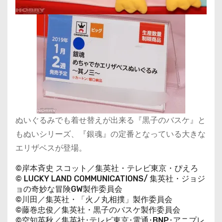
ぬいぐるみでも着せ替えが出来る『黒子のバスケ』と
もぬいシリーズ、『銀魂』の定番となっている大きな
エリザベスが登場。
©岸本斉史 スコット／集英社・テレビ東京・ぴえろ
© LUCKY LAND COMMUNICATIONS/ 集英社・ジョジ
ョの奇妙な冒険GW製作委員会
©川田／集英社・「火ノ丸相撲」製作委員会
©藤巻忠俊／集英社・黒子のバスケ製作委員会
©空知英秋／集英社･テレビ東京･電通･BNP･アニプレ