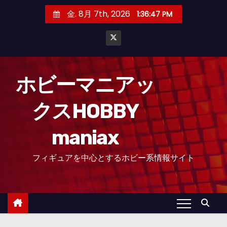
コ
金. 8月 7th, 2026
1:36:49 PM
ン
テ
ン
ツ
へ
ホビーマニアッ
ス
クスHOBBY
キ
ッ
maniax
プ
フィギュアを中心とするホビー系情報サイト