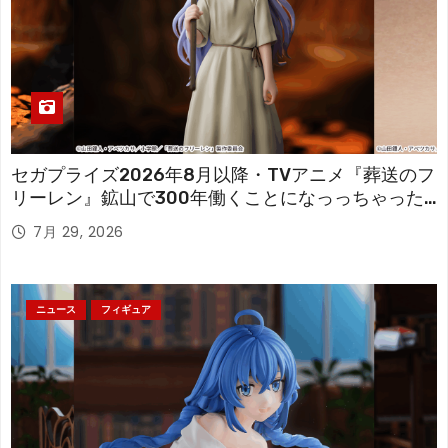
セガプライズ2026年8月以降・TVアニメ『葬送のフ
リーレン』鉱山で300年働くことになっっちゃった
「フリーレン」を立体化！
7月 29, 2026
ニュース
フィギュア