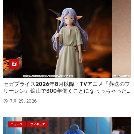
セガプライズ2026年8月以降・TVアニメ『葬送のフ
リーレン』鉱山で300年働くことになっっちゃった
「フリーレン」を立体化！
7月 29, 2026
ニュース
フィギュア