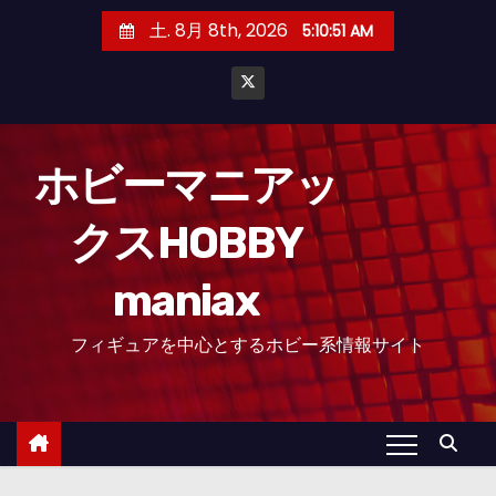
コ
土. 8月 8th, 2026
5:10:53 AM
ン
テ
ン
ツ
へ
ホビーマニアッ
ス
クスHOBBY
キ
ッ
maniax
プ
フィギュアを中心とするホビー系情報サイト