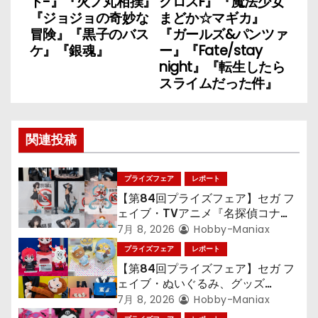
ト-』『火ノ丸相撲』
クロスF』『魔法少女
『ジョジョの奇妙な
まどか☆マギカ』
ゲ
冒険』『黒子のバス
『ガールズ&パンツァ
ケ』『銀魂』
ー』『Fate/stay
ー
night』『転生したら
スライムだった件』
シ
ョ
関連投稿
ン
プライズフェア
レポート
【第84回プライズフェア】セガ フ
ェイブ・TVアニメ『名探偵コナ
ン』TVアニメ『呪術廻戦』『〈物
7月 8, 2026
Hobby-Maniax
語〉シリーズ』「初音ミク」
プライズフェア
レポート
【第84回プライズフェア】セガ フ
ェイブ・ぬいぐるみ、グッズ
『LiSA』『ミニオン』『おさるの
7月 8, 2026
Hobby-Maniax
ジョージ』『ポケットモンスター』