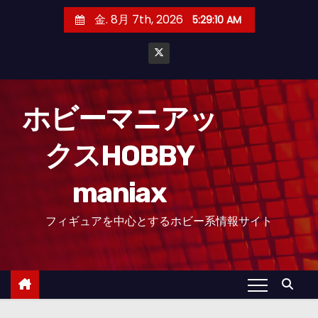
コ
金. 8月 7th, 2026
5:29:12 AM
ン
テ
ン
ツ
へ
ホビーマニアッ
ス
クスHOBBY
キ
ッ
maniax
プ
フィギュアを中心とするホビー系情報サイト