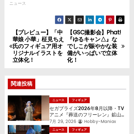
ニュース
【プレビュー】「中
【GSC撮影会】Phat!
投
華娘 小華」柾見ちえ
『ゆるキャン△』な
稿
氏のフィギュア用オ
でしこが賑やかな装
リジナルイラストを
備がいっぱいで立体
ナ
立体化！
化！
ビ
ゲ
関連投稿
ー
ニュース
フィギュア
シ
セガプライズ2026年8月以降・TV
アニメ『葬送のフリーレン』鉱山で
ョ
300年働くことになっっちゃった
7月 29, 2026
Hobby-Maniax
「フリーレン」を立体化！
ニュース
フィギュア