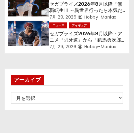
ン
セガプライズ2026年8月以降『無
職転生Ⅲ ～異世界行ったら本気だ
す～』から「ロキシー」のフィギュ
7月 29, 2026
Hobby-Maniax
アが登場！
ニュース
フィギュア
セガプライズ2026年8月以降・ア
ニメ『刃牙道』から「範馬勇次郎」
が登場ッッ!!
7月 29, 2026
Hobby-Maniax
アーカイブ
ア
ー
カ
イ
ブ