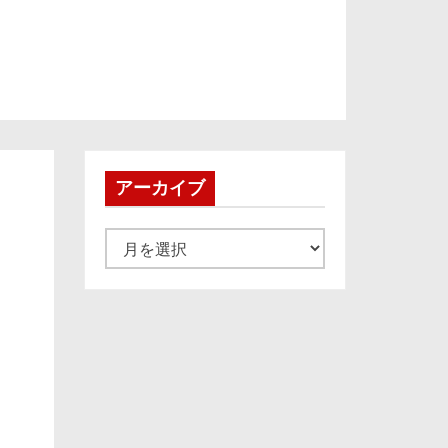
アーカイブ
ア
ー
カ
イ
ブ