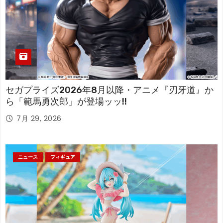
セガプライズ2026年8月以降・アニメ『刃牙道』か
ら「範馬勇次郎」が登場ッッ!!
7月 29, 2026
ニュース
フィギュア