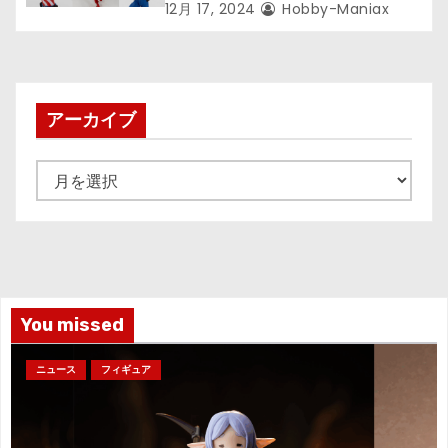
メリカ」が“Luminasta”になって
12月 17, 2024
Hobby-Maniax
登場！
アーカイブ
ア
ー
カ
イ
ブ
You missed
ニュース
フィギュア