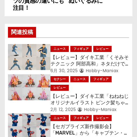
ツの質感の違いにも
ぬいぐるみに
注目！
ゲ
ー
関連投稿
シ
ョ
ニュース
フィギュア
レビュー
【レビュー】ダイキ工業「くそみそ
ン
テクニック 阿部高和」ネタだけで
はない！ その可動性能をチェッ
6月 30, 2025
Hobby-Maniax
ク！
セクシー
ニュース
フィギュア
レビュー
【レビュー】ダイキ工業「ねねねじ
オリジナルイラスト ピンク髪ちゃ
ん 黒ギャルver.」ダブルピースの
2月 12, 2025
Hobby-Maniax
バニーガールが褐色バージョンに！
ニュース
フィギュア
レビュー
【セガプライズ新作撮影会】
「MARVEL」から「キャプテン・ア