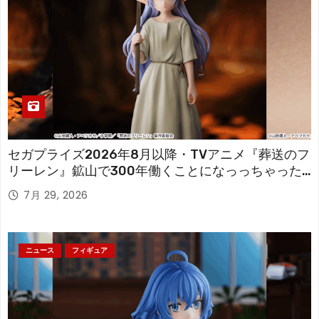
セガプライズ2026年8月以降・TVアニメ『葬送のフ
リーレン』鉱山で300年働くことになっっちゃった
「フリーレン」を立体化！
7月 29, 2026
ニュース
フィギュア