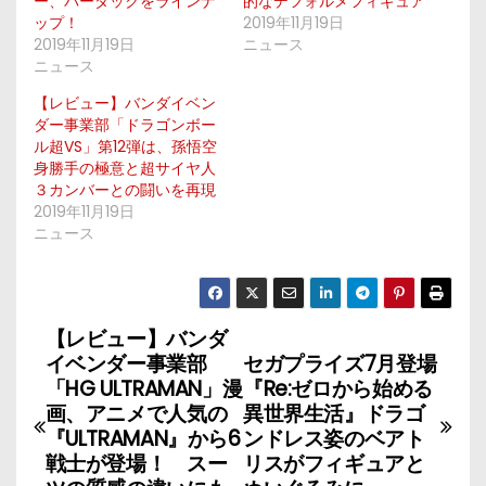
ー、バーダックをラインナ
的なデフォルメフィギュア
ップ！
2019年11月19日
2019年11月19日
ニュース
ニュース
【レビュー】バンダイベン
ダー事業部「ドラゴンボー
ル超VS」第12弾は、孫悟空
身勝手の極意と超サイヤ人
３カンバーとの闘いを再現
2019年11月19日
ニュース
【レビュー】バンダ
投
イベンダー事業部
セガプライズ7月登場
稿
「HG ULTRAMAN」漫
『Re:ゼロから始める
画、アニメで人気の
異世界生活』ドラゴ
ナ
『ULTRAMAN』から6
ンドレス姿のベアト
戦士が登場！ スー
リスがフィギュアと
ビ