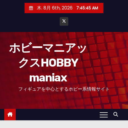
コ
木. 8月 6th, 2026
7:45:46 AM
ン
テ
ン
ツ
へ
ホビーマニアッ
ス
クスHOBBY
キ
ッ
maniax
プ
フィギュアを中心とするホビー系情報サイト