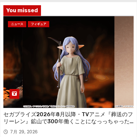
You missed
ニュース
フィギュア
セガプライズ2026年8月以降・TVアニメ『葬送のフ
リーレン』鉱山で300年働くことになっっちゃった
「フリーレン」を立体化！
7月 29, 2026