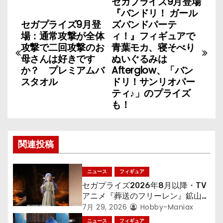
セガプライズ9月登場
投
『バンドリ！ ガール
稿
セガプライズ9月登
ズバンドパーテ
場：通常攻撃が全体
ィ！』フィギュアで
ナ
攻撃で二回攻撃のお
青葉モカ、寝そべり
母さんは好きです
ぬいぐるみは
ビ
か？ プレミアムバ
Afterglow、「バン
スタオル
ドリ！サンリオパー
ゲ
ティ♪」のプライズ
も！
ー
シ
関連投稿
ョ
ン
ニュース
フィギュア
セガプライズ2026年8月以降・TV
アニメ『葬送のフリーレン』鉱山で
300年働くことになっっちゃった
7月 29, 2026
Hobby-Maniax
「フリーレン」を立体化！
ニュース
フィギュア