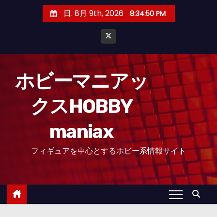
コ
日. 8月 9th, 2026
8:34:51 PM
ン
テ
ン
ツ
へ
ホビーマニアッ
ス
クスHOBBY
キ
ッ
maniax
プ
フィギュアを中心とするホビー系情報サイト