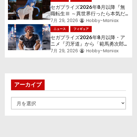
セガプライズ2026年8月以降『無
職転生Ⅲ ～異世界行ったら本気だ
す～』から「ロキシー」のフィギュ
7月 29, 2026
Hobby-Maniax
アが登場！
ニュース
フィギュア
セガプライズ2026年8月以降・ア
ニメ『刃牙道』から「範馬勇次郎」
が登場ッッ!!
7月 29, 2026
Hobby-Maniax
アーカイブ
ア
ー
カ
イ
ブ