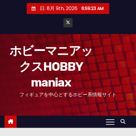
コ
日. 8月 9th, 2026
6:59:23 AM
ン
テ
ン
ツ
へ
ホビーマニアッ
ス
クスHOBBY
キ
ッ
maniax
プ
フィギュアを中心とするホビー系情報サイト