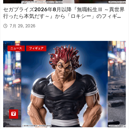
セガプライズ2026年8月以降『無職転生Ⅲ ～異世界
行ったら本気だす～』から「ロキシー」のフィギュ
アが登場！
7月 29, 2026
ニュース
フィギュア