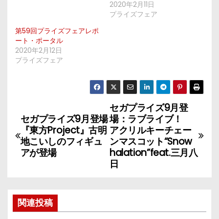
2020年2月11日
プライズフェア
第59回プライズフェアレポ
ート・ポータル
2020年2月12日
プライズフェア
セガプライズ9月登
投
セガプライズ9月登場
場：ラブライブ！
稿
『東方Project』古明
アクリルキーチェー
地こいしのフィギュ
ンマスコット“Snow
ナ
アが登場
halation”feat.三月八
日
ビ
ゲ
関連投稿
ー