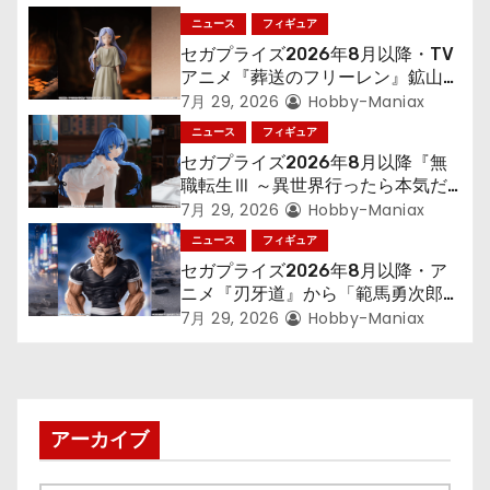
シ
ニュース
フィギュア
セガプライズ2026年8月以降・TV
ョ
アニメ『葬送のフリーレン』鉱山で
300年働くことになっっちゃった
7月 29, 2026
Hobby-Maniax
ン
「フリーレン」を立体化！
ニュース
フィギュア
セガプライズ2026年8月以降『無
職転生Ⅲ ～異世界行ったら本気だ
す～』から「ロキシー」のフィギュ
7月 29, 2026
Hobby-Maniax
アが登場！
ニュース
フィギュア
セガプライズ2026年8月以降・ア
ニメ『刃牙道』から「範馬勇次郎」
が登場ッッ!!
7月 29, 2026
Hobby-Maniax
アーカイブ