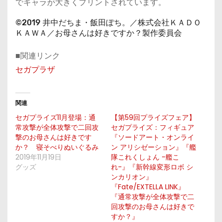
でキャラが大きくプリントされています。
©2019 井中だちま・飯田ぽち。／株式会社ＫＡＤＯ
ＫＡＷＡ／お母さんは好きですか？製作委員会
■関連リンク
セガプラザ
関連
セガプライズ11月登場：通
【第59回プライズフェア】
常攻撃が全体攻撃で二回攻
セガプライズ：フィギュア
撃のお母さんは好きです
『ソードアート・オンライ
か？ 寝そべりぬいぐるみ
ン アリシゼーション』『艦
2019年11月19日
隊これくしょん -艦こ
グッズ
れ-』『新幹線変形ロボ シ
ンカリオン』
『Fate/EXTELLA LINK』
『通常攻撃が全体攻撃で二
回攻撃のお母さんは好きで
すか？』