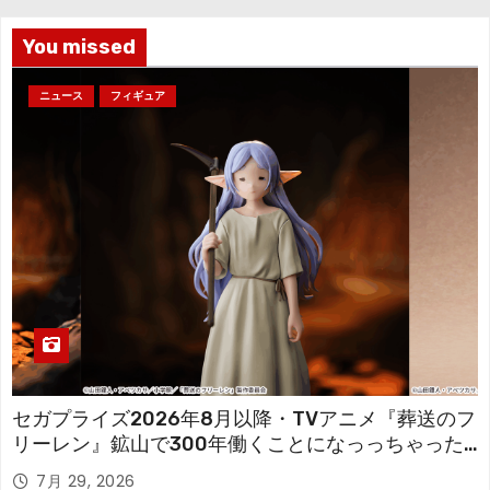
ブ
You missed
ニュース
フィギュア
セガプライズ2026年8月以降・TVアニメ『葬送のフ
リーレン』鉱山で300年働くことになっっちゃった
「フリーレン」を立体化！
7月 29, 2026