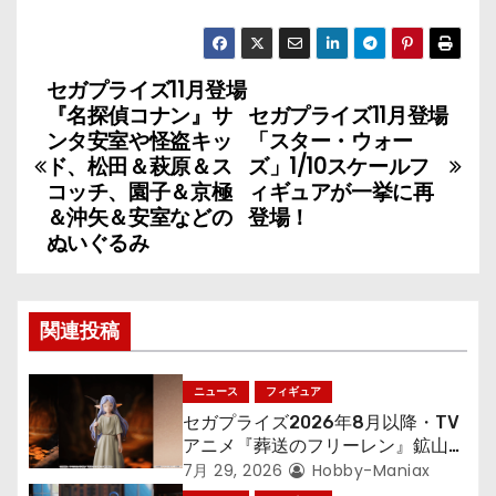
セガプライズ11月登場
投
『名探偵コナン』サ
セガプライズ11月登場
稿
ンタ安室や怪盗キッ
「スター・ウォー
ド、松田＆萩原＆ス
ズ」1/10スケールフ
ナ
コッチ、園子＆京極
ィギュアが一挙に再
＆沖矢＆安室などの
登場！
ビ
ぬいぐるみ
ゲ
ー
関連投稿
シ
ニュース
フィギュア
ョ
セガプライズ2026年8月以降・TV
アニメ『葬送のフリーレン』鉱山で
ン
300年働くことになっっちゃった
7月 29, 2026
Hobby-Maniax
「フリーレン」を立体化！