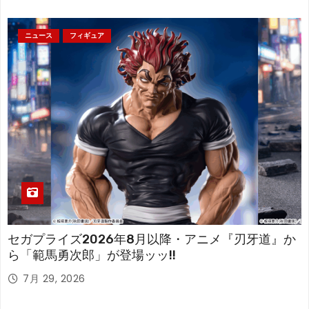
ニュース
フィギュア
セガプライズ2026年8月以降・アニメ『刃牙道』か
ら「範馬勇次郎」が登場ッッ!!
7月 29, 2026