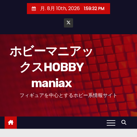
コ
月. 8月 10th, 2026
1:59:33 PM
ン
テ
ン
ツ
へ
ホビーマニアッ
ス
クスHOBBY
キ
ッ
maniax
プ
フィギュアを中心とするホビー系情報サイト