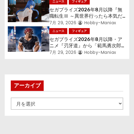
ニュース
フィギュア
セガプライズ2026年8月以降『無
職転生Ⅲ ～異世界行ったら本気だ
す～』から「ロキシー」のフィギュ
7月 29, 2026
Hobby-Maniax
アが登場！
ニュース
フィギュア
セガプライズ2026年8月以降・ア
ニメ『刃牙道』から「範馬勇次郎」
が登場ッッ!!
7月 29, 2026
Hobby-Maniax
アーカイブ
ア
ー
カ
イ