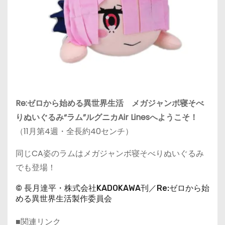
Re:ゼロから始める異世界生活 メガジャンボ寝そべ
りぬいぐるみ“ラム”ルグニカAir Linesへようこそ！
（11月第4週・全長約40センチ）
同じCA姿のラムはメガジャンボ寝そべりぬいぐるみ
でも登場！
© 長月達平・株式会社KADOKAWA刊／Re:ゼロから始
める異世界生活製作委員会
■関連リンク