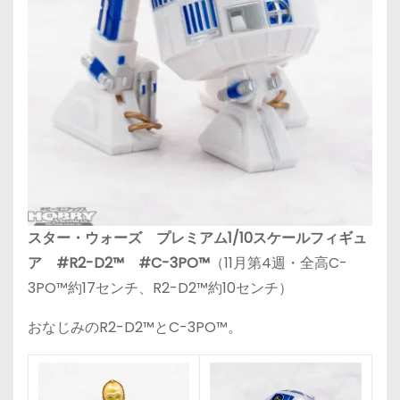
スター・ウォーズ プレミアム1/10スケールフィギュ
ア #R2-D2™ #C-3PO™
（11月第4週・全高C-
3PO™約17センチ、R2-D2™約10センチ）
おなじみのR2-D2™とC-3PO™。