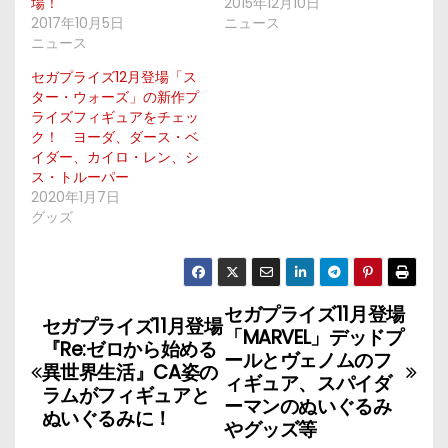
場！
2015年12月10日
2017年10月5日
ニュース
ニュース
セガプライズ12月登場「ス
ター・ウォーズ」の新作プ
ライズフィギュアをチェッ
ク！ ヨーダ、ダース・ベ
イダー、カイロ・レン、シ
ス・トルーパー
2020年1月7日
グッズ
セガプライズ11月登場
投
セガプライズ11月登場
「MARVEL」デッドプ
『Re:ゼロから始める
稿
ールとヴェノムのフ
異世界生活』CA姿の
ィギュア、スパイダ
ラムがフィギュアと
ナ
ーマンのぬいぐるみ
ぬいぐるみに！
やグッズ等