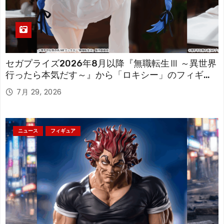
セガプライズ2026年8月以降『無職転生Ⅲ ～異世界
行ったら本気だす～』から「ロキシー」のフィギュ
アが登場！
7月 29, 2026
ニュース
フィギュア