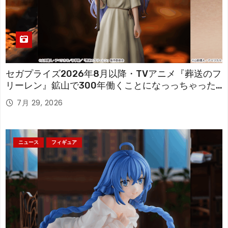
セガプライズ2026年8月以降・TVアニメ『葬送のフ
リーレン』鉱山で300年働くことになっっちゃった
「フリーレン」を立体化！
7月 29, 2026
ニュース
フィギュア