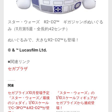
スター・ウォーズ R2-D2™ ギガジャンボぬいぐる
み（11月第5週・全長約42センチ）
ぬいぐるみで、大きなR2-D2™も登場！
© & ™ Lucasfilm Ltd.
■関連リンク
セガプラザ
関連
セガプライズ10月登場予定
『スター・ウォーズ』の
『スター・ウォーズ／最後
1/10スケールフィギュアが
のジェダイ』1/10スケール
セガプライズから連続登
でC-3PO™＆R2-D2™が登
場！