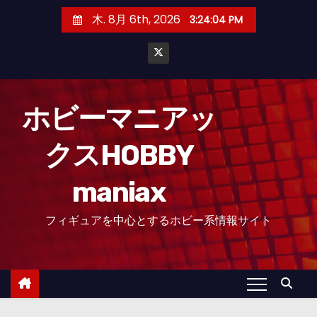
コ
木. 8月 6th, 2026
3:24:06 PM
ン
テ
ン
ツ
へ
ホビーマニアッ
ス
クスHOBBY
キ
ッ
maniax
プ
フィギュアを中心とするホビー系情報サイト