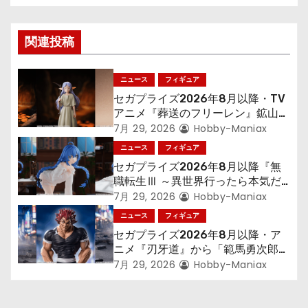
ビ
ゲ
関連投稿
ー
シ
ニュース
フィギュア
セガプライズ2026年8月以降・TV
ョ
アニメ『葬送のフリーレン』鉱山で
300年働くことになっっちゃった
7月 29, 2026
Hobby-Maniax
ン
「フリーレン」を立体化！
ニュース
フィギュア
セガプライズ2026年8月以降『無
職転生Ⅲ ～異世界行ったら本気だ
す～』から「ロキシー」のフィギュ
7月 29, 2026
Hobby-Maniax
アが登場！
ニュース
フィギュア
セガプライズ2026年8月以降・ア
ニメ『刃牙道』から「範馬勇次郎」
が登場ッッ!!
7月 29, 2026
Hobby-Maniax