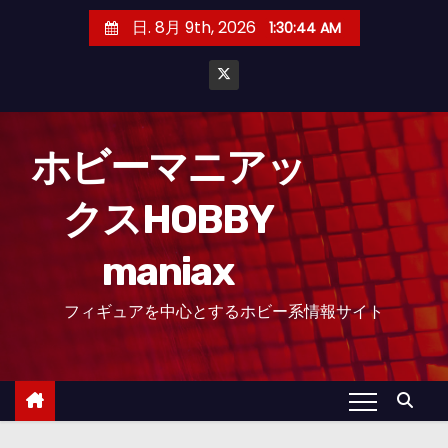
コ
日. 8月 9th, 2026
1:30:45 AM
ン
テ
ン
ツ
へ
ホビーマニアッ
ス
クスHOBBY
キ
ッ
maniax
プ
フィギュアを中心とするホビー系情報サイト