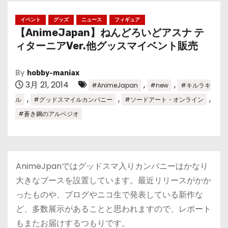
イベント
グッズ
ニュース
フィギュア
【AnimeJapan】ねんどろいどアスナ テ
ィターニアVer.他グッスマイベント販売
By
hobby-maniax
3月 21, 2014
,
,
#AnimeJapan
#new
#キルラキ
,
,
,
ル
#グッドスマイルカンパニー
#ソードアート・オンライン
#蒼き鋼のアルペジオ
AnimeJpanではグッドスマ入りカンパニーはかなり
大きなブースを設置しています。最近リリースがかか
ったものや、ブログやニコ生で発表している新作な
ど、多数展示があることと思われますので、レポート
もまたお届けするつもりです。