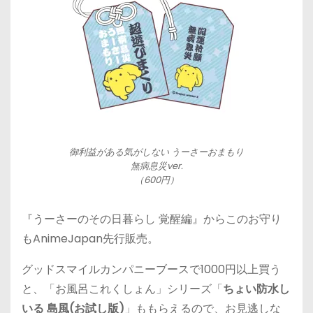
御利益がある気がしない うーさーおまもり
無病息災ver.
（600円）
『うーさーのその日暮らし 覚醒編』からこのお守り
もAnimeJapan先行販売。
グッドスマイルカンパニーブースで1000円以上買う
と、「お風呂これくしょん」シリーズ「
ちょい防水し
いる 島風(お試し版)
」ももらえるので、お見逃しな