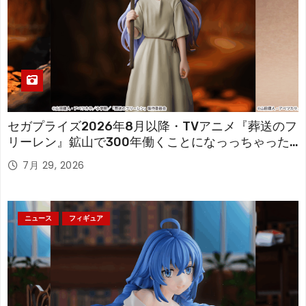
セガプライズ2026年8月以降・TVアニメ『葬送のフ
リーレン』鉱山で300年働くことになっっちゃった
「フリーレン」を立体化！
7月 29, 2026
ニュース
フィギュア