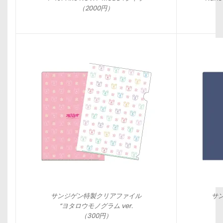
（2000円）
サンジゲン特製クリアファイル
サ
“ヨタロウモノグラム ver.
（300円）