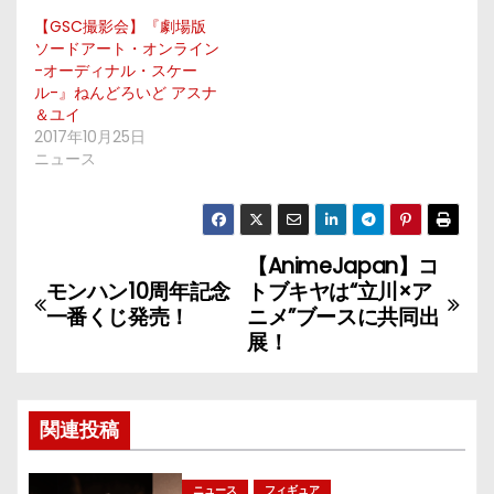
【GSC撮影会】『劇場版
ソードアート・オンライン
-オーディナル・スケー
ル-』ねんどろいど アスナ
＆ユイ
2017年10月25日
ニュース
【AnimeJapan】コ
投
モンハン10周年記念
トブキヤは“立川×ア
稿
一番くじ発売！
ニメ”ブースに共同出
展！
ナ
ビ
関連投稿
ゲ
ニュース
フィギュア