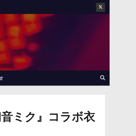
せ
初音ミク』コラボ衣