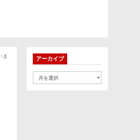
いま
アーカイブ
ア
ー
カ
イ
ブ