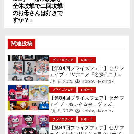
全体攻撃で二回攻撃
シ
のお母さんは好きで
ョ
すか？』
ン
関連投稿
プライズフェア
レポート
【第84回プライズフェア】セガ フ
ェイブ・TVアニメ『名探偵コナ
ン』TVアニメ『呪術廻戦』『〈物
7月 8, 2026
Hobby-Maniax
語〉シリーズ』「初音ミク」
プライズフェア
レポート
【第84回プライズフェア】セガ フ
ェイブ・ぬいぐるみ、グッズ
『LiSA』『ミニオン』『おさるの
7月 8, 2026
Hobby-Maniax
ジョージ』『ポケットモンスター』
プライズフェア
レポート
【第84回プライズフェア】セガ フ
ェイブ「サンリオキャラクターズ」