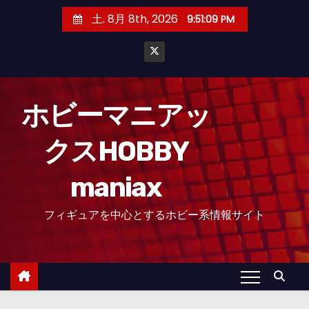
コ
土. 8月 8th, 2026
9:51:10 PM
ン
テ
ン
ツ
へ
ホビーマニアッ
ス
クスHOBBY
キ
ッ
maniax
プ
フィギュアを中心とするホビー系情報サイト