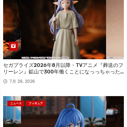
セガプライズ2026年8月以降・TVアニメ『葬送のフ
リーレン』鉱山で300年働くことになっっちゃった
「フリーレン」を立体化！
7月 29, 2026
ニュース
フィギュア