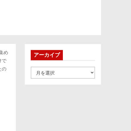
集め
アーカイブ
けで
たの
ア
ー
カ
イ
ブ