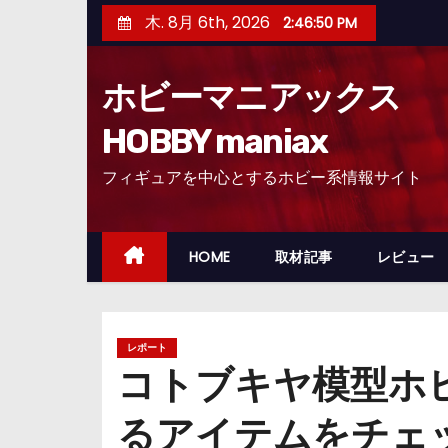
コ
木. 8月 6th, 2026
2:46:52 PM
ン
テ
ホビーマニアックス
ン
ツ
HOBBY maniax
へ
フィギュアを中心とするホビー系情報サイト
ス
キ
ッ
HOME
取材記事
レビュー
プ
レポート
コトブキヤ模型ホ
るアイテムをチェ