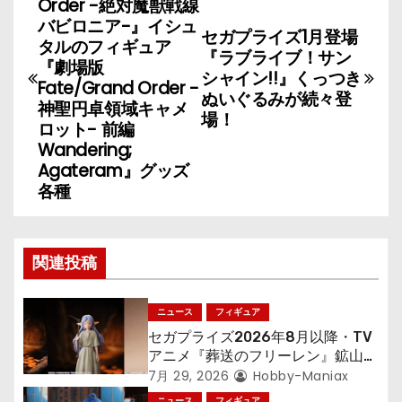
稿
Order -絶対魔獣戦線
バビロニア-』イシュ
セガプライズ1月登場
ナ
タルのフィギュア
『ラブライブ！サン
『劇場版
シャイン!!』くっつき
ビ
Fate/Grand Order -
ぬいぐるみが続々登
神聖円卓領域キャメ
ゲ
場！
ロット- 前編
Wandering;
ー
Agateram』グッズ
各種
シ
ョ
関連投稿
ン
ニュース
フィギュア
セガプライズ2026年8月以降・TV
アニメ『葬送のフリーレン』鉱山で
300年働くことになっっちゃった
7月 29, 2026
Hobby-Maniax
「フリーレン」を立体化！
ニュース
フィギュア