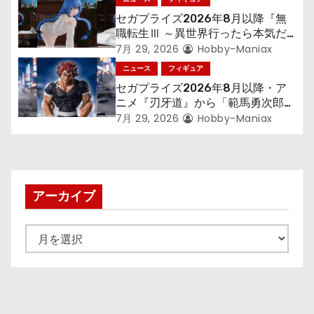
セガプライズ2026年8月以降『無
職転生Ⅲ ～異世界行ったら本気だ
す～』から「ロキシー」のフィギュ
7月 29, 2026
Hobby-Maniax
アが登場！
ニュース
フィギュア
セガプライズ2026年8月以降・ア
ニメ『刃牙道』から「範馬勇次郎」
が登場ッッ!!
7月 29, 2026
Hobby-Maniax
アーカイブ
ア
ー
カ
イ
ブ