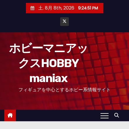
コ
土. 8月 8th, 2026
9:24:51 PM
ン
テ
ン
ツ
へ
ホビーマニアッ
ス
クスHOBBY
キ
ッ
maniax
プ
フィギュアを中心とするホビー系情報サイト