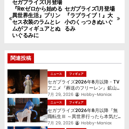
セガプライズ1月登場
投
『Re:ゼロから始める
セガプライズ1月登場
稿
異世界生活』プリン
『ラブライブ！』大
セス衣装のラムとレ
小のくっつきぬいぐ
ナ
ムがフィギュアとぬ
るみ
いぐるみに
ビ
ゲ
関連投稿
ー
シ
ニュース
フィギュア
セガプライズ2026年8月以降・TV
ョ
アニメ『葬送のフリーレン』鉱山で
300年働くことになっっちゃった
7月 29, 2026
Hobby-Maniax
ン
「フリーレン」を立体化！
ニュース
フィギュア
セガプライズ2026年8月以降『無
職転生Ⅲ ～異世界行ったら本気だ
す～』から「ロキシー」のフィギュ
7月 29, 2026
Hobby-Maniax
アが登場！