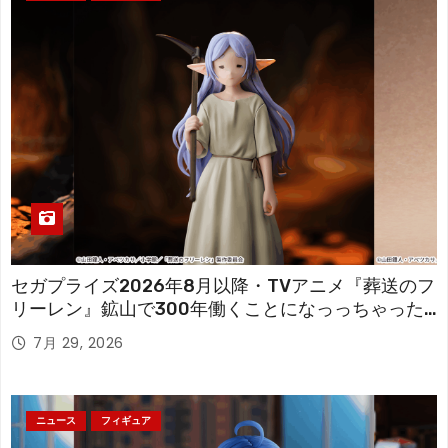
セガプライズ2026年8月以降・TVアニメ『葬送のフ
リーレン』鉱山で300年働くことになっっちゃった
「フリーレン」を立体化！
7月 29, 2026
ニュース
フィギュア