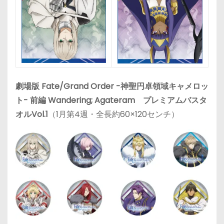
劇場版 Fate/Grand Order -神聖円卓領域キャメロッ
ト- 前編 Wandering; Agateram プレミアムバスタ
オルVol.1
（1月第4週・全長約60×120センチ）