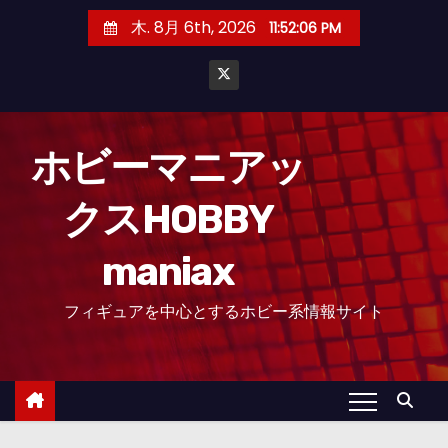
コ
木. 8月 6th, 2026
11:52:07 PM
ン
テ
ン
ツ
へ
ホビーマニアッ
ス
クスHOBBY
キ
ッ
maniax
プ
フィギュアを中心とするホビー系情報サイト