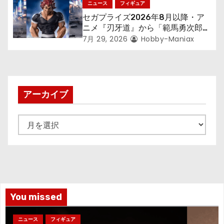
ニュース
フィギュア
セガプライズ2026年8月以降・ア
ニメ『刃牙道』から「範馬勇次郎」
が登場ッッ!!
7月 29, 2026
Hobby-Maniax
アーカイブ
ア
ー
カ
イ
ブ
You missed
ニュース
フィギュア