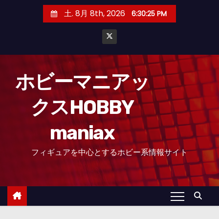
コ
土. 8月 8th, 2026
6:30:26 PM
ン
テ
ン
ツ
へ
ホビーマニアッ
ス
クスHOBBY
キ
ッ
maniax
プ
フィギュアを中心とするホビー系情報サイト