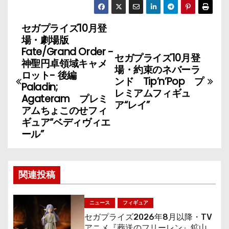
セガプライズ10月登
投
場・劇場版
稿
Fate/Grand Order -
セガプライズ10月登
神聖円卓領域キャメ
場・約束のネバーラ
ナ
ロット- 後編
ンド Tip’n’Pop プ
Paladin;
レミアムフィギュ
ビ
Agateram プレミ
ア“レイ”
アムちょこのせフィ
ゲ
ギュア“ベディヴィエ
ール”
ー
シ
関連投稿
ョ
ン
ニュース
フィギュア
セガプライズ2026年8月以降・TV
アニメ『葬送のフリーレン』鉱山で