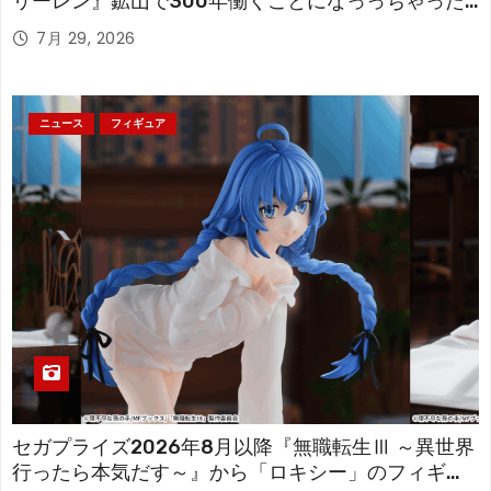
リーレン』鉱山で300年働くことになっっちゃった
「フリーレン」を立体化！
7月 29, 2026
ニュース
フィギュア
セガプライズ2026年8月以降『無職転生Ⅲ ～異世界
行ったら本気だす～』から「ロキシー」のフィギュ