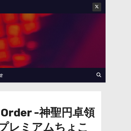
せ
Order -神聖円卓領
am プレミアムちょこ