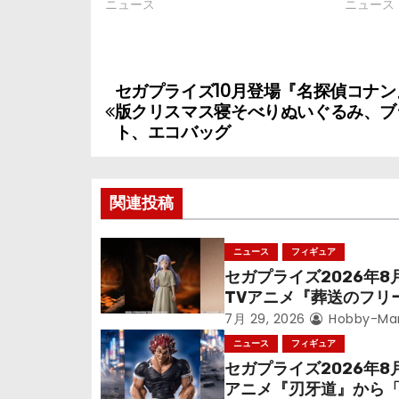
ニュース
ニュース
セガプライズ10月登場『名探偵コナン』
投
版クリスマス寝そべりぬいぐるみ、ブ
稿
ト、エコバッグ
ナ
関連投稿
ビ
ゲ
ニュース
フィギュア
セガプライズ2026年8
ー
TVアニメ『葬送のフリ
シ
ン』鉱山で300年働く
7月 29, 2026
Hobby-Ma
っっちゃった「フリー
ニュース
フィギュア
ョ
立体化！
セガプライズ2026年8
アニメ『刃牙道』から
ン