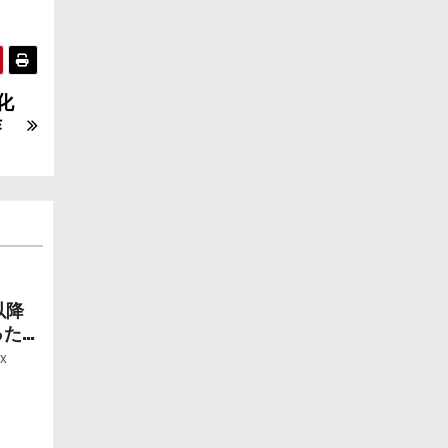
化
作
以降
ったら
ー」
x