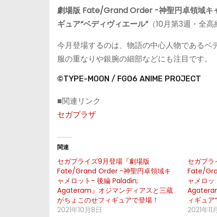
劇場版 Fate/Grand Order -神聖円卓領域
ギュア“ベディヴィエール”
（10月第3週・全高約
今月登場するのは、物語の中心人物であるベ
服の重なりや銀腕の細部などにも注目です。
©TYPE-MOON / FGO6 ANIME PROJECT
■関連リンク
セガプラザ
関連
セガプライズ9月登場『劇場版
セガプラ
Fate/Grand Order -神聖円卓領域キ
Fate/G
ャメロット- 後編 Paladin;
ャメロット-
Agateram』オジマンディアスと三蔵
Agate
がちょこのせフィギュアで登場！
ィギュア
2021年10月8日
2021年11