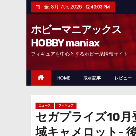
コ
金. 8月 7th, 2026
12:49:04 PM
ン
テ
ホビーマニアックス
ン
ツ
HOBBY maniax
へ
フィギュアを中心とするホビー系情報サイト
ス
キ
ッ
HOME
取材記事
レビュー
プ
ニュース
フィギュア
セガプライズ10月登場
域キャメロット- 後編