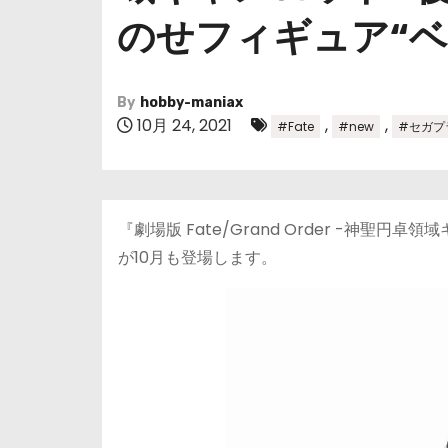
のせフィギュア“ベ
By
hobby-maniax
10月 24, 2021
,
,
#Fate
#new
#セガプ
『劇場版 Fate/Grand Order -神聖円卓領
が10月も登場します。