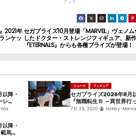
グッズ
2021年
セガプライズ10月登場「MARVEL」ヴェノム
ランケッ
したドクター・ストレンジフィギュア、新
『ETERNALS』からも各種プライズが登場！
ニュース
フィギュア
月以降・
セガプライズ2026年8月
ーレ
『無職転生Ⅲ ～異世界行
ことにな
本気だす～』から「ロキシ
niax
7月 29, 2026
Hobby-Mania
レン」を
のフィギュアが登場！
月以降・
「範馬勇