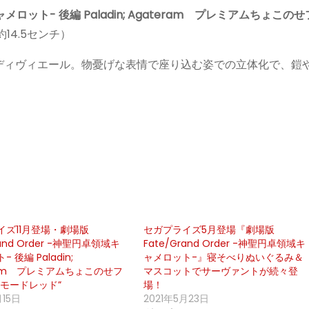
キャメロット- 後編 Paladin; Agateram プレミアムちょこの
14.5センチ）
ディヴィエール。物憂げな表情で座り込む姿での立体化で、鎧
イズ11月登場・劇場版
セガプライズ5月登場『劇場版
rand Order -神聖円卓領域キ
Fate/Grand Order -神聖円卓領域キ
 後編 Paladin;
ャメロット-』寝そべりぬいぐるみ＆
ram プレミアムちょこのせフ
マスコットでサーヴァントが続々登
“モードレッド”
場！
月15日
2021年5月23日