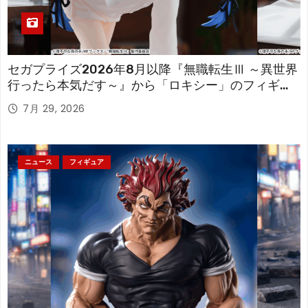
セガプライズ2026年8月以降『無職転生Ⅲ ～異世界
行ったら本気だす～』から「ロキシー」のフィギュ
アが登場！
7月 29, 2026
ニュース
フィギュア