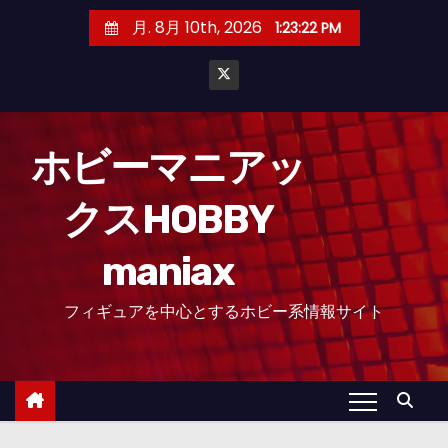
コ
月. 8月 10th, 2026
1:23:23 PM
ン
テ
ン
ツ
へ
ホビーマニアッ
ス
クスHOBBY
キ
ッ
maniax
プ
フィギュアを中心とするホビー系情報サイト