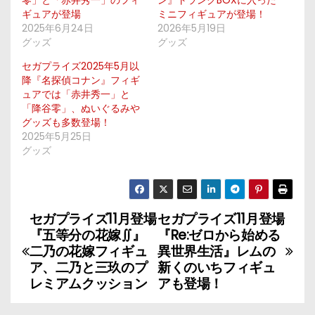
零」と「赤井秀一」のフィ
ン』トランクBOXに入った
ギュアが登場
ミニフィギュアが登場！
2025年6月24日
2026年5月19日
グッズ
グッズ
セガプライズ2025年5月以
降『名探偵コナン』フィギ
ュアでは「赤井秀一」と
「降谷零」、ぬいぐるみや
グッズも多数登場！
2025年5月25日
グッズ
セガプライズ11月登場
セガプライズ11月登場
投
『五等分の花嫁∬』
『Re:ゼロから始める
稿
二乃の花嫁フィギュ
異世界生活』レムの
ア、二乃と三玖のプ
新くのいちフィギュ
ナ
レミアムクッション
アも登場！
ビ