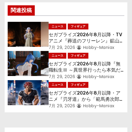
ゲ
関連投稿
ー
ニュース
フィギュア
シ
セガプライズ2026年8月以降・TV
アニメ『葬送のフリーレン』鉱山で
ョ
300年働くことになっっちゃった
7月 29, 2026
Hobby-Maniax
「フリーレン」を立体化！
ニュース
フィギュア
ン
セガプライズ2026年8月以降『無
職転生Ⅲ ～異世界行ったら本気だ
す～』から「ロキシー」のフィギュ
7月 29, 2026
Hobby-Maniax
アが登場！
ニュース
フィギュア
セガプライズ2026年8月以降・ア
ニメ『刃牙道』から「範馬勇次郎」
が登場ッッ!!
7月 29, 2026
Hobby-Maniax