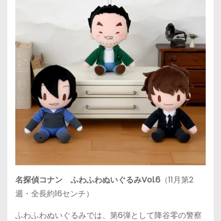
名探偵コナン ふわふわぬいぐるみVol.6
（11月第2
週・全長約16センチ）
ふわふわぬいぐるみでは、第6弾として降谷零の警察