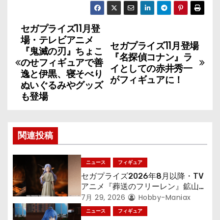
セガプライズ11月登
投
場・テレビアニメ
セガプライズ11月登場
稿
『鬼滅の刃』ちょこ
『名探偵コナン』ラ
のせフィギュアで善
イとしての赤井秀一
ナ
逸と伊黒、寝そべり
がフィギュアに！
ぬいぐるみやグッズ
ビ
も登場
ゲ
ー
関連投稿
シ
ニュース
フィギュア
ョ
セガプライズ2026年8月以降・TV
アニメ『葬送のフリーレン』鉱山で
ン
300年働くことになっっちゃった
7月 29, 2026
Hobby-Maniax
「フリーレン」を立体化！
ニュース
フィギュア