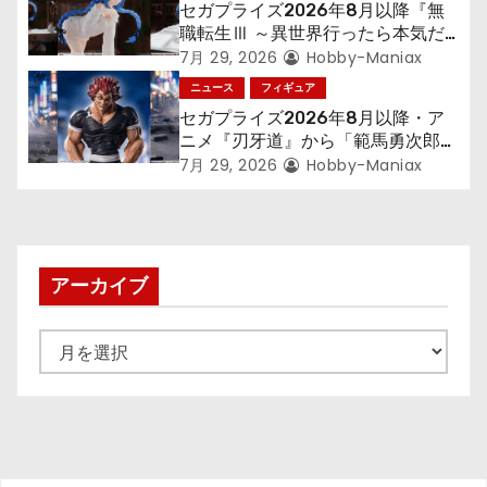
セガプライズ2026年8月以降『無
職転生Ⅲ ～異世界行ったら本気だ
す～』から「ロキシー」のフィギュ
7月 29, 2026
Hobby-Maniax
アが登場！
ニュース
フィギュア
セガプライズ2026年8月以降・ア
ニメ『刃牙道』から「範馬勇次郎」
が登場ッッ!!
7月 29, 2026
Hobby-Maniax
アーカイブ
ア
ー
カ
イ
ブ