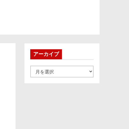
アーカイブ
ア
ー
カ
イ
ブ