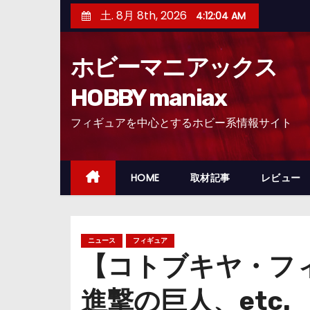
コ
土. 8月 8th, 2026
4:12:05 AM
ン
テ
ホビーマニアックス
ン
ツ
HOBBY maniax
へ
フィギュアを中心とするホビー系情報サイト
ス
キ
ッ
HOME
取材記事
レビュー
プ
ニュース
フィギュア
【コトブキヤ・フ
進撃の巨人、etc.