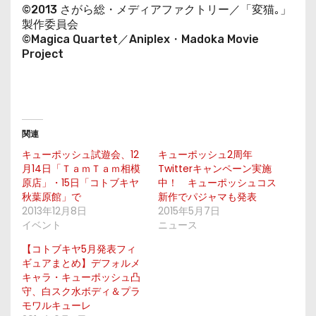
©2013 さがら総・メディアファクトリー／「変猫｡」
製作委員会
©Magica Quartet／Aniplex・Madoka Movie
Project
関連
キューポッシュ試遊会、12
キューポッシュ2周年
月14日「ＴａｍＴａｍ相模
Twitterキャンペーン実施
原店」・15日「コトブキヤ
中！ キューポッシュコス
秋葉原館」で
新作でパジャマも発表
2013年12月8日
2015年5月7日
イベント
ニュース
【コトブキヤ5月発表フィ
ギュアまとめ】デフォルメ
キャラ・キューポッシュ凸
守、白スク水ボディ＆プラ
モワルキューレ