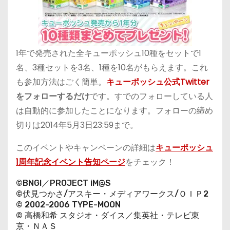
1年で発売された全キューポッシュ10種をセットで1
名、3種セットを3名、1種を10名がもらえます。これ
も参加方法はごく簡単。
キューポッシュ公式Twitter
をフォローするだけ
です。すでのフォローしている人
は自動的に参加したことになります。フォローの締め
切りは2014年5月3日23:59まで。
このイベントやキャンペーンの詳細は
キューポッシュ
1周年記念イベント告知ページ
をチェック！
©BNGI／PROJECT iM@S
©伏見つかさ/アスキー・メディアワークス/ＯＩＰ2
© 2002-2006 TYPE-MOON
© 高橋和希 スタジオ・ダイス／集英社・テレビ東
京・ＮＡＳ