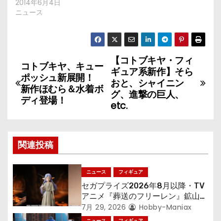
2014年6月4日
ニュース
【コトブキヤ・フィ
投
コトブキヤ、キュー
ギュア系新作】そら
ポッシュ新展開！
稿
おと、シャイニン
新作ほむら＆水着ボ
グ、進撃の巨人、
ディ登場！
ナ
etc.
ビ
ゲ
関連投稿
ー
ニュース
フィギュア
シ
セガプライズ2026年8月以降・TV
アニメ『葬送のフリーレン』鉱山で
ョ
300年働くことになっっちゃった
7月 29, 2026
Hobby-Maniax
「フリーレン」を立体化！
ニュース
フィギュア