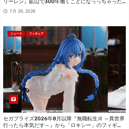
リーレン』鉱山で300年働くことになっっちゃった
「フリーレン」を立体化！
7月 29, 2026
ニュース
フィギュア
セガプライズ2026年8月以降『無職転生Ⅲ ～異世界
行ったら本気だす～』から「ロキシー」のフィギュ