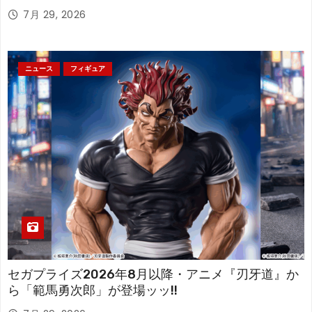
アが登場！
7月 29, 2026
ニュース
フィギュア
セガプライズ2026年8月以降・アニメ『刃牙道』か
ら「範馬勇次郎」が登場ッッ!!