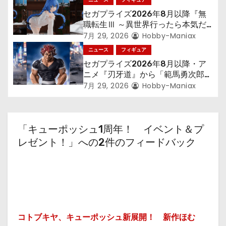
ン
セガプライズ2026年8月以降『無
職転生Ⅲ ～異世界行ったら本気だ
す～』から「ロキシー」のフィギュ
7月 29, 2026
Hobby-Maniax
アが登場！
ニュース
フィギュア
セガプライズ2026年8月以降・ア
ニメ『刃牙道』から「範馬勇次郎」
が登場ッッ!!
7月 29, 2026
Hobby-Maniax
「キューポッシュ1周年！ イベント＆プ
レゼント！」への2件のフィードバック
コトブキヤ、キューポッシュ新展開！ 新作ほむ