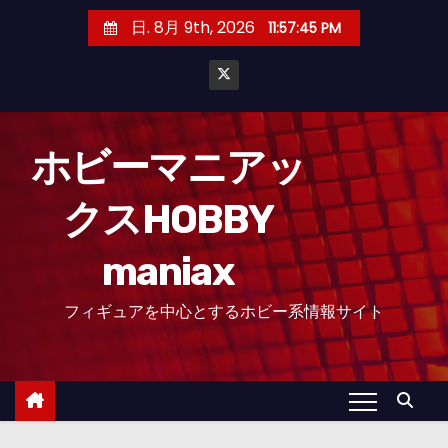
コ
日. 8月 9th, 2026
11:57:46 PM
ン
テ
ン
ツ
へ
ホビーマニアッ
ス
クスHOBBY
キ
ッ
maniax
プ
フィギュアを中心とするホビー系情報サイト