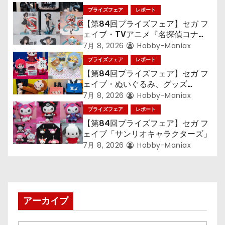
ゲ
プライズフェア
レポート
【第84回プライズフェア】セガ フ
ー
ェイブ・TVアニメ『名探偵コナ
ン』TVアニメ『呪術廻戦』『〈物
シ
7月 8, 2026
Hobby-Maniax
語〉シリーズ』「初音ミク」
プライズフェア
レポート
ョ
【第84回プライズフェア】セガ フ
ェイブ・ぬいぐるみ、グッズ
ン
『LiSA』『ミニオン』『おさるの
7月 8, 2026
Hobby-Maniax
ジョージ』『ポケットモンスター』
プライズフェア
レポート
【第84回プライズフェア】セガ フ
ェイブ「サンリオキャラクターズ」
7月 8, 2026
Hobby-Maniax
アーカイブ