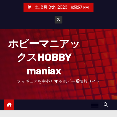
コ
土. 8月 8th, 2026
9:51:59 PM
ン
テ
ン
ツ
へ
ホビーマニアッ
ス
クスHOBBY
キ
ッ
maniax
プ
フィギュアを中心とするホビー系情報サイト