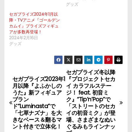
グッズ
セガプライズ2024年1月以
降・TVアニメ『ゴールデン
カムイ』プライズフィギュ
アが多数再登場！
2024年2月16日
グッズ
セガプライズ冬以降
投
セガプライズ2023年1
『プロジェクトセカ
稿
月以降『よふかしの
イ カラフルステー
うた』新フィギュア
ジ！ feat. 初音ミ
ナ
ブラン
ク』“Tip’n’Pop”で
ド“Luminasta”で
「ストリートのセカ
ビ
「七草ナズナ」を大
イの初音ミク」が登
きなベース＆翻るマ
場、さまざまなぬい
ゲ
ント付きで立体化！
ぐるみもラインナッ