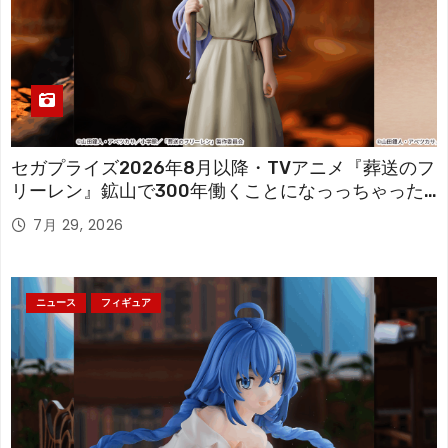
セガプライズ2026年8月以降・TVアニメ『葬送のフ
リーレン』鉱山で300年働くことになっっちゃった
「フリーレン」を立体化！
7月 29, 2026
ニュース
フィギュア