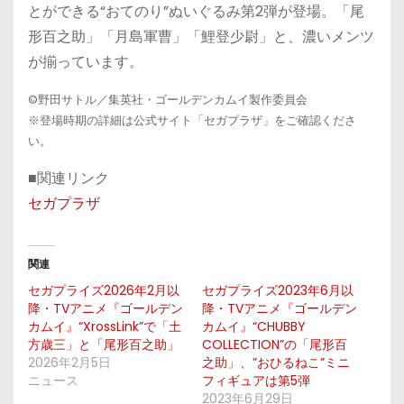
とができる“おてのり”ぬいぐるみ第2弾が登場。「尾
形百之助」「月島軍曹」「鯉登少尉」と、濃いメンツ
が揃っています。
©野田サトル／集英社・ゴールデンカムイ製作委員会
※登場時期の詳細は公式サイト「セガプラザ」をご確認くださ
い。
■関連リンク
セガプラザ
関連
セガプライズ2026年2月以
セガプライズ2023年6月以
降・TVアニメ『ゴールデン
降・TVアニメ『ゴールデン
カムイ』“XrossLink”で「土
カムイ』“CHUBBY
方歳三」と「尾形百之助」
COLLECTION”の「尾形百
2026年2月5日
之助」、”おひるねこ”ミニ
ニュース
フィギュアは第5弾
2023年6月29日