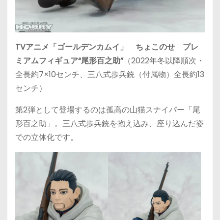
TVアニメ「ゴールデンカムイ」 ちょこのせ プレ
ミアムフィギュア“尾形百之助”
（2022年冬以降順次・
全長約7×10センチ、三八式歩兵銃（付属物）全長約13
センチ）
第2弾として登場するのは孤高の山猫スナイパー「尾
形百之助」。三八式歩兵銃を抱え込み、座り込んだ姿
での立体化です。