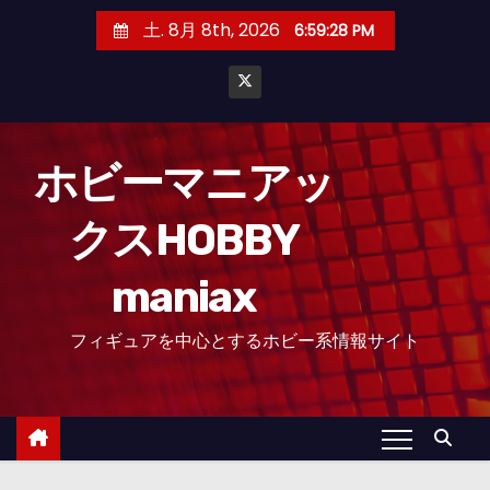
コ
土. 8月 8th, 2026
6:59:29 PM
ン
テ
ン
ツ
へ
ホビーマニアッ
ス
クスHOBBY
キ
ッ
maniax
プ
フィギュアを中心とするホビー系情報サイト