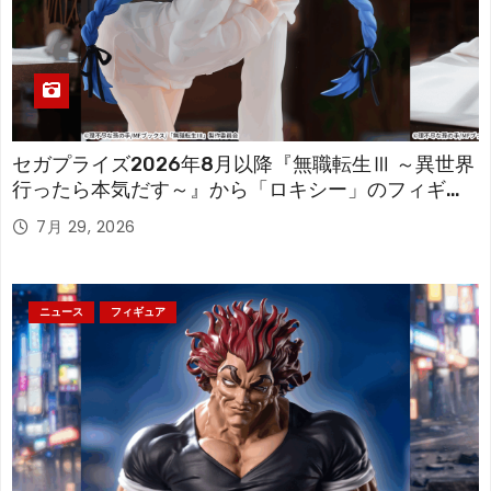
セガプライズ2026年8月以降『無職転生Ⅲ ～異世界
行ったら本気だす～』から「ロキシー」のフィギュ
アが登場！
7月 29, 2026
ニュース
フィギュア