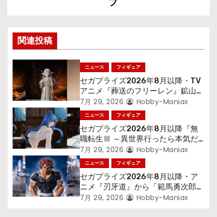
プ
ー
シ
関連投稿
ョ
ン
ニュース
フィギュア
セガプライズ2026年8月以降・TV
アニメ『葬送のフリーレン』鉱山で
300年働くことになっっちゃった
7月 29, 2026
Hobby-Maniax
「フリーレン」を立体化！
ニュース
フィギュア
セガプライズ2026年8月以降『無
職転生Ⅲ ～異世界行ったら本気だ
す～』から「ロキシー」のフィギュ
7月 29, 2026
Hobby-Maniax
アが登場！
ニュース
フィギュア
セガプライズ2026年8月以降・ア
ニメ『刃牙道』から「範馬勇次郎」
が登場ッッ!!
7月 29, 2026
Hobby-Maniax