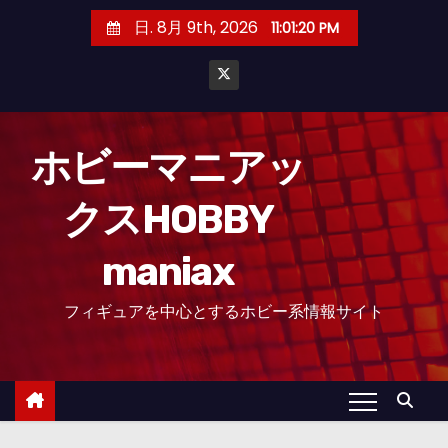
コ
日. 8月 9th, 2026
11:01:21 PM
ン
テ
ン
ツ
へ
ホビーマニアッ
ス
クスHOBBY
キ
ッ
maniax
プ
フィギュアを中心とするホビー系情報サイト