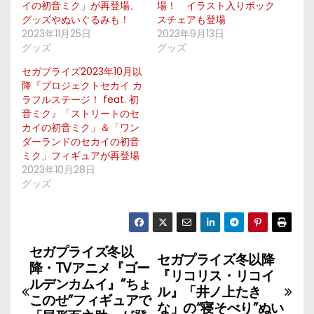
イの初音ミク」が再登場、
場！ イラスト入りボック
グッズやぬいぐるみも！
スチェアも登場
2023年11月25日
2023年9月13日
グッズ
グッズ
セガプライズ2023年10月以
降『プロジェクトセカイ カ
ラフルステージ！ feat. 初
音ミク』「ストリートのセ
カイの初音ミク」＆「ワン
ダーランドのセカイの初音
ミク」フィギュアが再登場
2023年10月28日
グッズ
セガプライズ冬以
投
セガプライズ冬以降
降・TVアニメ『ゴー
『リコリス・リコイ
稿
ルデンカムイ』”ちょ
ル』「井ノ上たき
このせ”フィギュアで
な」の“寝そべり”ぬい