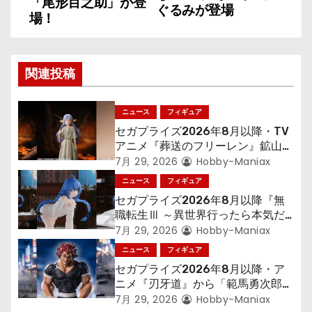
ナ
「尾形百之助」が登
ぐるみが登場
場！
ビ
ゲ
関連投稿
ー
シ
ニュース
フィギュア
セガプライズ2026年8月以降・TV
ョ
アニメ『葬送のフリーレン』鉱山で
300年働くことになっっちゃった
7月 29, 2026
Hobby-Maniax
ン
「フリーレン」を立体化！
ニュース
フィギュア
セガプライズ2026年8月以降『無
職転生Ⅲ ～異世界行ったら本気だ
す～』から「ロキシー」のフィギュ
7月 29, 2026
Hobby-Maniax
アが登場！
ニュース
フィギュア
セガプライズ2026年8月以降・ア
ニメ『刃牙道』から「範馬勇次郎」
が登場ッッ!!
7月 29, 2026
Hobby-Maniax