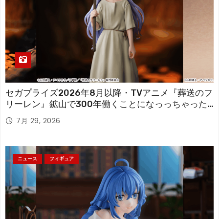
セガプライズ2026年8月以降・TVアニメ『葬送のフ
リーレン』鉱山で300年働くことになっっちゃった
「フリーレン」を立体化！
7月 29, 2026
ニュース
フィギュア