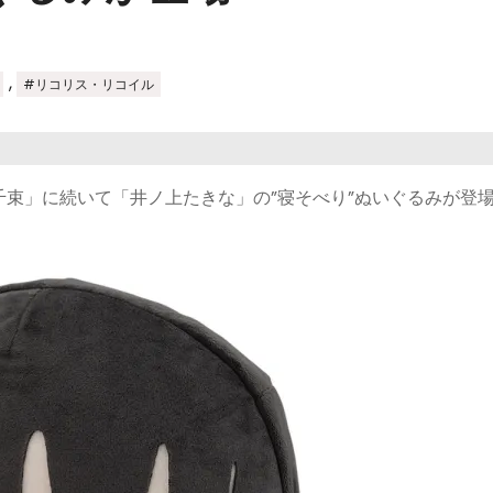
,
#リコリス・リコイル
束」に続いて「井ノ上たきな」の”寝そべり”ぬいぐるみが登