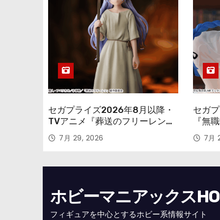
セガプライズ2026年8月以降・
セガプ
TVアニメ『葬送のフリーレン』
『無職
鉱山で300年働くことになっっ
本気だ
7月 29, 2026
7月 2
ちゃった「フリーレン」を立体
のフィ
化！
ホビーマニアックスHOBB
フィギュアを中心とするホビー系情報サイト