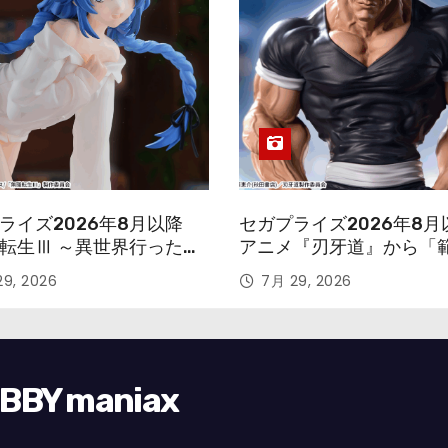
ライズ2026年8月以降
セガプライズ2026年8月
転生Ⅲ ～異世界行ったら
アニメ『刃牙道』から「
す～』から「ロキシー」
次郎」が登場ッッ!!
9, 2026
7月 29, 2026
ギュアが登場！
Y maniax