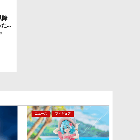
以降
ったら
ー」
x
ニュース
フィギュア