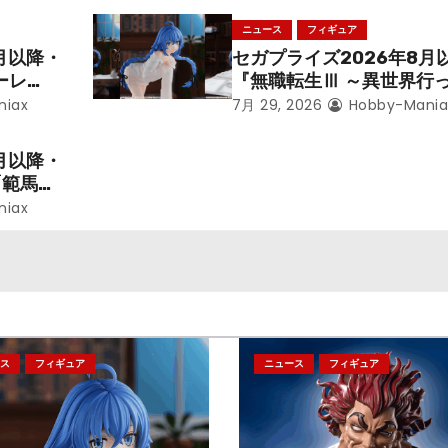
ニュース
フィギュア
月以降・
セガプライズ2026年8月
ーレ
『無職転生Ⅲ ～異世界行
ことにな
本気だす～』から「ロキシ
niax
7月 29, 2026
Hobby-Mania
レン」を
のフィギュアが登場！
月以降・
「範馬勇
niax
ス
フィギュア
ニュース
フィギュア