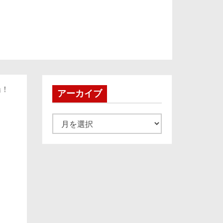
場！
アーカイブ
ア
ー
カ
イ
ブ