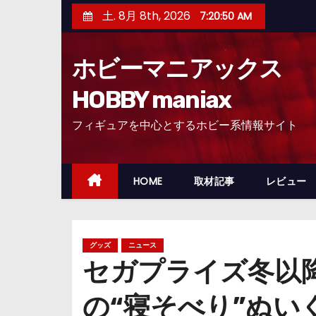
コ
土. 8月 8th, 2026
7:20:51 AM
ン
テ
ホビーマニアックス
ン
ツ
HOBBY maniax
へ
フィギュアを中心とするホビー系情報サイト
ス
キ
ッ
HOME
取材記事
レビュー
プ
グッズ
ニュース
セガプライズ冬以
の“寝そべり”ぬい