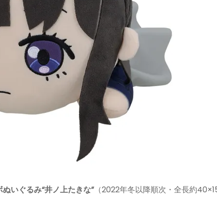
ぬいぐるみ“井ノ上たきな”
（2022年冬以降順次・全長約40×15