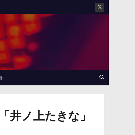
せ
「井ノ上たきな」