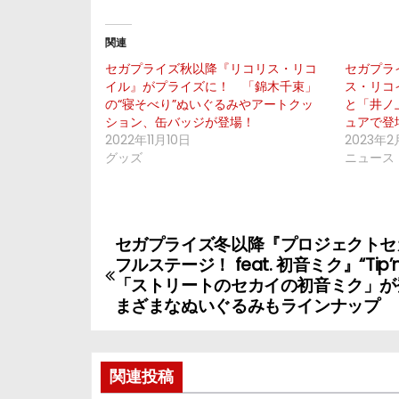
関連
セガプライズ秋以降『リコリス・リコ
セガプラ
イル』がプライズに！ 「錦木千束」
ス・リコ
の“寝そべり”ぬいぐるみやアートクッ
と「井ノ
ション、缶バッジが登場！
ュアで登
2022年11月10日
2023年2
グッズ
ニュース
セガプライズ冬以降『プロジェクトセ
投
フルステージ！ feat. 初音ミク』“Tip’n
稿
「ストリートのセカイの初音ミク」が
まざまなぬいぐるみもラインナップ
ナ
ビ
関連投稿