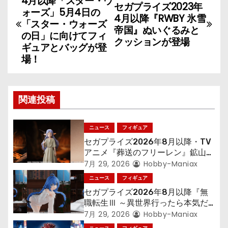
4月以降「スター・ウ
セガプライズ2023年
稿
ォーズ」5月4日の
4月以降『RWBY 氷雪
「スター・ウォーズ
帝国』ぬいぐるみと
ナ
の日」に向けてフィ
クッションが登場
ギュアとバッグが登
ビ
場！
ゲ
ー
関連投稿
シ
ニュース
フィギュア
ョ
セガプライズ2026年8月以降・TV
アニメ『葬送のフリーレン』鉱山で
ン
300年働くことになっっちゃった
7月 29, 2026
Hobby-Maniax
「フリーレン」を立体化！
ニュース
フィギュア
セガプライズ2026年8月以降『無
職転生Ⅲ ～異世界行ったら本気だ
す～』から「ロキシー」のフィギュ
7月 29, 2026
Hobby-Maniax
アが登場！