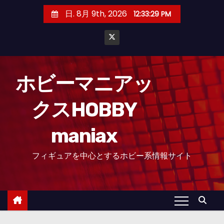
コ
日. 8月 9th, 2026
12:33:30 PM
ン
テ
ン
ツ
へ
ホビーマニアッ
ス
クスHOBBY
キ
ッ
maniax
プ
フィギュアを中心とするホビー系情報サイト