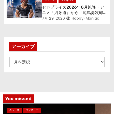
ニュース
フィギュア
セガプライズ2026年8月以降・ア
ニメ『刃牙道』から「範馬勇次郎」
が登場ッッ!!
7月 29, 2026
Hobby-Maniax
アーカイブ
ア
ー
カ
イ
ブ
You missed
ニュース
フィギュア