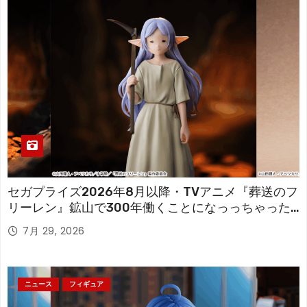
セガプライズ2026年8月以降・TVアニメ『葬送のフ
リーレン』鉱山で300年働くことになっっちゃった
「フリーレン」を立体化！
7月 29, 2026
ニュース
フィギュア